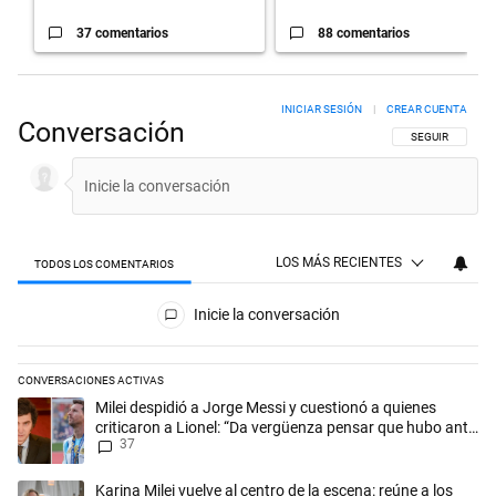
37 comentarios
88 comentarios
INICIAR SESIÓN
|
CREAR CUENTA
Conversación
SIGA ESTA CON
SEGUIR
LOS MÁS RECIENTES
TODOS LOS COMENTARIOS
Todos los comentarios
Inicie la conversación
CONVERSACIONES ACTIVAS
Este listado muestra los artículos con más comentarios en los últimos 
Un artículo de tendencia con el título "Milei despidió a Jorge Messi y
Milei despidió a Jorge Messi y cuestionó a quienes
criticaron a Lionel: “Da vergüenza pensar que hubo anti-
37
Messi”
Un artículo de tendencia con el título "Karina Milei vuelve al centro d
Karina Milei vuelve al centro de la escena: reúne a los