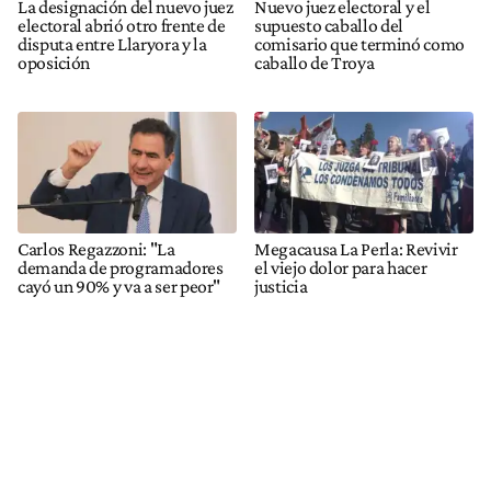
La designación del nuevo juez
Nuevo juez electoral y el
electoral abrió otro frente de
supuesto caballo del
disputa entre Llaryora y la
comisario que terminó como
oposición
caballo de Troya
Carlos Regazzoni: "La
Megacausa La Perla: Revivir
demanda de programadores
el viejo dolor para hacer
cayó un 90% y va a ser peor"
justicia