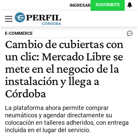
SUSCRIBITE
INGRESAR
Política
Economía
Judiciales
Sociedad
Cultura
Espectáculos
Deportes
Protagonistas
E-COMMERCE
Cambio de cubiertas con
un clic: Mercado Libre se
mete en el negocio de la
instalación y llega a
Córdoba
La plataforma ahora permite comprar
neumáticos y agendar directamente su
colocación en talleres adheridos, con entrega
incluida en el lugar del servicio.