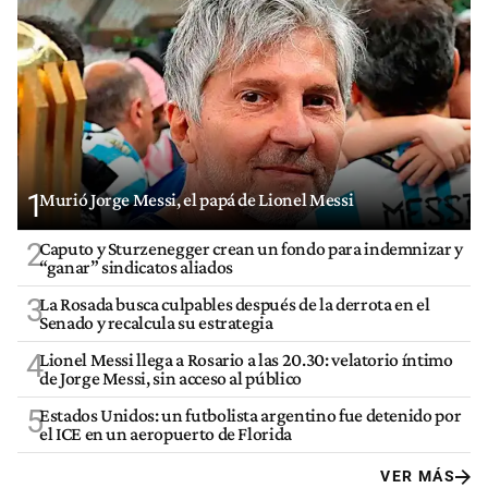
1
Murió Jorge Messi, el papá de Lionel Messi
2
Caputo y Sturzenegger crean un fondo para indemnizar y
“ganar” sindicatos aliados
3
La Rosada busca culpables después de la derrota en el
Senado y recalcula su estrategia
4
Lionel Messi llega a Rosario a las 20.30: velatorio íntimo
de Jorge Messi, sin acceso al público
5
Estados Unidos: un futbolista argentino fue detenido por
el ICE en un aeropuerto de Florida
VER MÁS