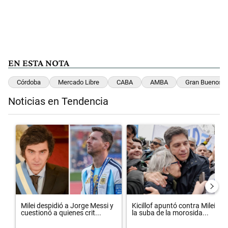
EN ESTA NOTA
Córdoba
Mercado Libre
CABA
AMBA
Gran Buenos A
Noticias en Tendencia
Este listado muestra los artículos con más comentarios en los últimos 
Un artículo de tendencia con el título "Milei despidió a Jorge Messi
Un artículo de tendencia con el t
Milei despidió a Jorge Messi y
Kicillof apuntó contra Milei por
cuestionó a quienes crit...
la suba de la morosida...