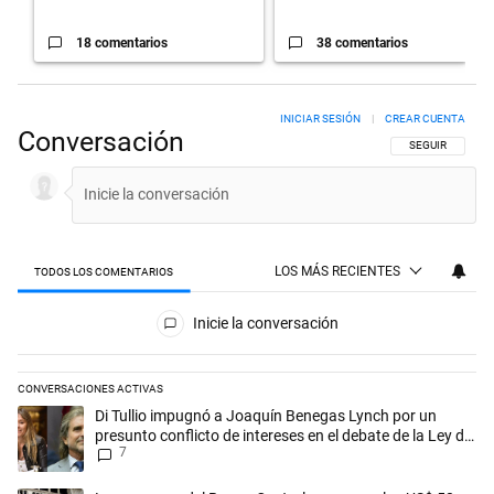
18 comentarios
38 comentarios
INICIAR SESIÓN
|
CREAR CUENTA
Conversación
SIGA ESTA CON
SEGUIR
LOS MÁS RECIENTES
TODOS LOS COMENTARIOS
Todos los comentarios
Inicie la conversación
CONVERSACIONES ACTIVAS
Este listado muestra los artículos con más comentarios en los últimos 
Un artículo de tendencia con el título "Di Tullio impugnó a Joaquín Ben
Di Tullio impugnó a Joaquín Benegas Lynch por un
presunto conflicto de intereses en el debate de la Ley de
7
Tierras