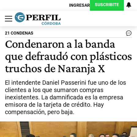
SUSCRIBITE
INGRESAR
Política
Economía
Judiciales
Sociedad
Cultura
Espectáculos
Deportes
Protagonistas
21 CONDENAS
Condenaron a la banda
que defraudó con plásticos
truchos de Naranja X
El intendente Daniel Passerini fue uno de los
clientes a los que sumaron compras
inexistentes. La damnificada es la empresa
emisora de la tarjeta de crédito. Hay
compensación, pero baja.