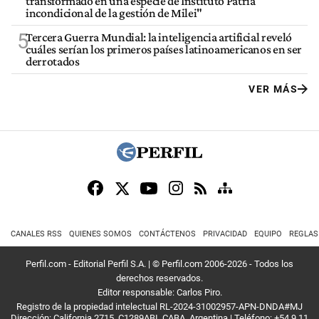
transformado en una especie de Instituto Patria
incondicional de la gestión de Milei"
5
Tercera Guerra Mundial: la inteligencia artificial reveló
cuáles serían los primeros países latinoamericanos en ser
derrotados
VER MÁS
CANALES RSS
QUIENES SOMOS
CONTÁCTENOS
PRIVACIDAD
EQUIPO
REGLAS
Perfil.com - Editorial Perfil S.A.
| © Perfil.com 2006-2026 - Todos los
derechos reservados.
Editor responsable: Carlos Piro.
Registro de la propiedad intelectual RL-2024-31002957-APN-DNDA#MJ
Dirección:
California 2715
,
C1289ABI
,
CABA, Argentina
| Teléfono:
+54 9 11