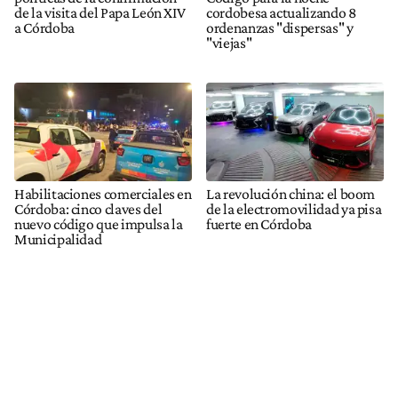
de la visita del Papa León XIV
cordobesa actualizando 8
a Córdoba
ordenanzas "dispersas" y
"viejas"
Habilitaciones comerciales en
La revolución china: el boom
Córdoba: cinco claves del
de la electromovilidad ya pisa
nuevo código que impulsa la
fuerte en Córdoba
Municipalidad