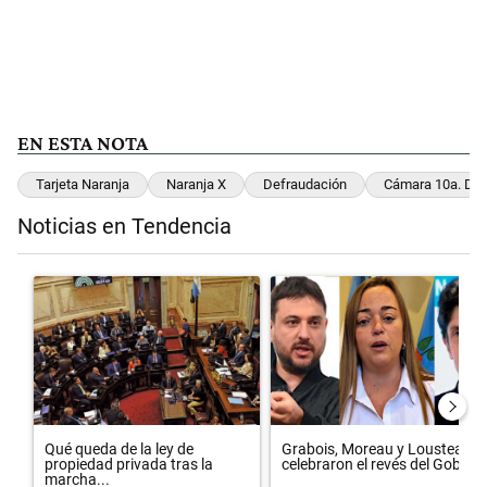
EN ESTA NOTA
Tarjeta Naranja
Naranja X
Defraudación
Cámara 10a. Del
Noticias en Tendencia
Este listado muestra los artículos con más comentarios en los últimos 
Un artículo de tendencia con el título "Qué queda de la ley de propie
Un artículo de tendencia con el 
Qué queda de la ley de
Grabois, Moreau y Lousteau
propiedad privada tras la
celebraron el revés del Gobi...
marcha...