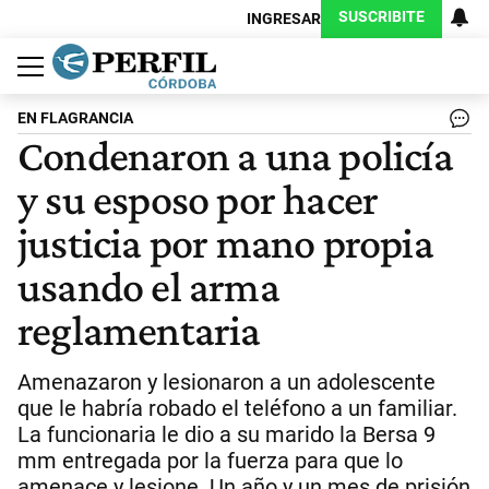
SUSCRIBITE
INGRESAR
Política
Economía
Judiciales
Sociedad
Cultura
Espectáculos
Deportes
Protagonistas
EN FLAGRANCIA
Condenaron a una policía
y su esposo por hacer
justicia por mano propia
usando el arma
reglamentaria
Amenazaron y lesionaron a un adolescente
que le habría robado el teléfono a un familiar.
La funcionaria le dio a su marido la Bersa 9
mm entregada por la fuerza para que lo
amenace y lesione. Un año y un mes de prisión