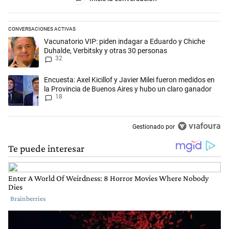
CONVERSACIONES ACTIVAS
Este listado muestra los artículos con más comentarios en los últimos 
Un artículo de tendencia con el título "Vacunatorio VIP: piden indaga
Vacunatorio VIP: piden indagar a Eduardo y Chiche
Duhalde, Verbitsky y otras 30 personas
32
Un artículo de tendencia con el título "Encuesta: Axel Kicillof y Javie
Encuesta: Axel Kicillof y Javier Milei fueron medidos en
la Provincia de Buenos Aires y hubo un claro ganador
18
Gestionado por