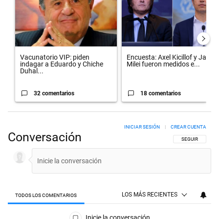
Vacunatorio VIP: piden
Encuesta: Axel Kicillof y Javier
indagar a Eduardo y Chiche
Milei fueron medidos e...
Duhal...
32 comentarios
18 comentarios
INICIAR SESIÓN
|
CREAR CUENTA
Conversación
SIGA ESTA CON
SEGUIR
LOS MÁS RECIENTES
TODOS LOS COMENTARIOS
Todos los comentarios
Inicie la conversación