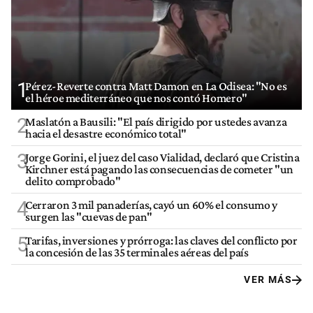
1
Pérez-Reverte contra Matt Damon en La Odisea: "No es
el héroe mediterráneo que nos contó Homero"
2
Maslatón a Bausili: "El país dirigido por ustedes avanza
hacia el desastre económico total"
3
Jorge Gorini, el juez del caso Vialidad, declaró que Cristina
Kirchner está pagando las consecuencias de cometer "un
delito comprobado"
4
Cerraron 3 mil panaderías, cayó un 60% el consumo y
surgen las "cuevas de pan"
5
Tarifas, inversiones y prórroga: las claves del conflicto por
la concesión de las 35 terminales aéreas del país
VER MÁS