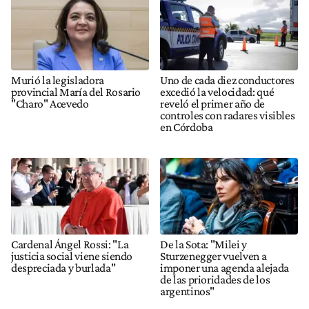
Murió la legisladora
Uno de cada diez conductores
provincial María del Rosario
excedió la velocidad: qué
"Charo" Acevedo
reveló el primer año de
controles con radares visibles
en Córdoba
Cardenal Ángel Rossi: "La
De la Sota: "Milei y
justicia social viene siendo
Sturzenegger vuelven a
despreciada y burlada"
imponer una agenda alejada
de las prioridades de los
argentinos"