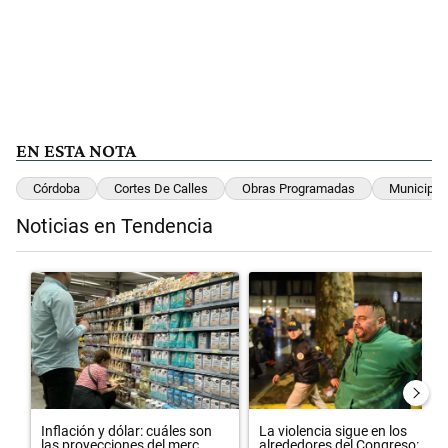
EN ESTA NOTA
Córdoba
Cortes De Calles
Obras Programadas
Municipal
Noticias en Tendencia
Este listado muestra los artículos con más comentarios en los últimos 
Un artículo de tendencia con el título "Inflación y dólar: cuáles so
Un artículo de tendencia con el 
Inflación y dólar: cuáles son
La violencia sigue en los
las proyecciones del merc...
alrededores del Congreso: