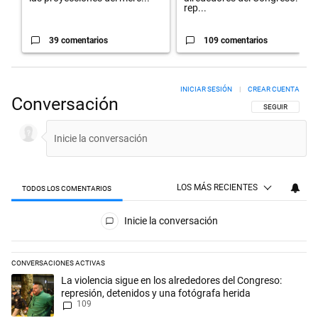
rep...
39 comentarios
109 comentarios
INICIAR SESIÓN
|
CREAR CUENTA
Conversación
SIGA ESTA CON
SEGUIR
LOS MÁS RECIENTES
TODOS LOS COMENTARIOS
Todos los comentarios
Inicie la conversación
CONVERSACIONES ACTIVAS
Este listado muestra los artículos con más comentarios en los últimos 
Un artículo de tendencia con el título "La violencia sigue en los alred
La violencia sigue en los alrededores del Congreso:
represión, detenidos y una fotógrafa herida
109