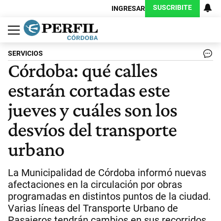
SUSCRIBITE
INGRESAR
Política
Economía
Judiciales
Sociedad
Cultura
Espectáculos
Deportes
Protagonistas
SERVICIOS
Córdoba: qué calles
estarán cortadas este
jueves y cuáles son los
desvíos del transporte
urbano
La Municipalidad de Córdoba informó nuevas
afectaciones en la circulación por obras
programadas en distintos puntos de la ciudad.
Varias líneas del Transporte Urbano de
Pasajeros tendrán cambios en sus recorridos