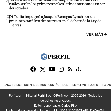
4
cuáles serían los primeros países latinoamericanos en ser
derrotados
5
Di Tullio impugnó a Joaquín Benegas Lynch por un
presunto conflicto de intereses en el debate de la Ley de
Tierras
VER MÁS
CANALES RSS
QUIENES SOMOS
CONTÁCTENOS
PRIVACIDAD
EQUIPO
REGLAS
Perfil.com - Editorial Perfil S.A.
| © Perfil.com 2006-2026 - Todos los
derechos reservados.
Editor responsable: Carlos Piro.
Registro de la propiedad intelectual RL-2024-31002957-APN-DNDA#MJ