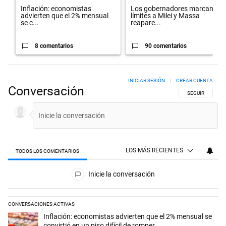
Inflación: economistas
Los gobernadores marcan
advierten que el 2% mensual
límites a Milei y Massa
se c...
reapare...
8 comentarios
90 comentarios
INICIAR SESIÓN
|
CREAR CUENTA
Conversación
SIGA ESTA CON
SEGUIR
LOS MÁS RECIENTES
TODOS LOS COMENTARIOS
Todos los comentarios
Inicie la conversación
CONVERSACIONES ACTIVAS
Este listado muestra los artículos con más comentarios en los últimos 
Un artículo de tendencia con el título "Inflación: economistas advierte
Inflación: economistas advierten que el 2% mensual se
convirtió en un piso difícil de romper