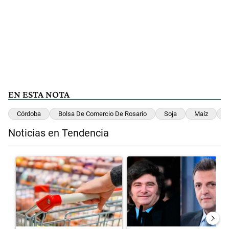
EN ESTA NOTA
Córdoba
Bolsa De Comercio De Rosario
Soja
Maíz
P
Noticias en Tendencia
Este listado muestra los artículos con más comentarios en los últimos 
Un artículo de tendencia con el título "Inflación: economistas advier
Un artículo de tendencia con el 