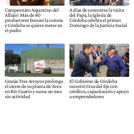
Campeonato Argentino del
A días de conocerse la visita
Alfajor: Más de 80
del Papa, la Iglesia de
productores buscan la corona
Córdoba celebra el primer
y Córdoba se quiere meter en
Domingo de la Justicia Social
el podio
Granja Tres Arroyos prolonga
El Gobierno de Córdoba
el cierre de su planta de Avex
recorrió Cruz del Eje con
en Río Cuarto y suma un mes
créditos, capacitación y apoyo
sin actividad
a emprendedores