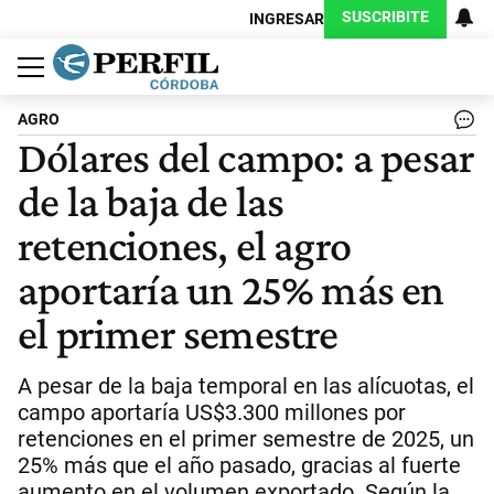
SUSCRIBITE
INGRESAR
Política
Economía
Judiciales
Sociedad
Cultura
Espectáculos
Deportes
Protagonistas
AGRO
Dólares del campo: a pesar
de la baja de las
retenciones, el agro
aportaría un 25% más en
el primer semestre
A pesar de la baja temporal en las alícuotas, el
campo aportaría US$3.300 millones por
retenciones en el primer semestre de 2025, un
25% más que el año pasado, gracias al fuerte
aumento en el volumen exportado. Según la