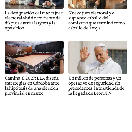
La designación del nuevo juez
Nuevo juez electoral y el
electoral abrió otro frente de
supuesto caballo del
disputa entre Llaryora y la
comisario que terminó como
oposición
caballo de Troya
Camino al 2027: LLA diseña
Un millón de personas y un
estrategias en Córdoba ante
operativo de seguridad sin
la hipótesis de una elección
precedentes: la trastienda de
provincial en marzo
la llegada de León XIV