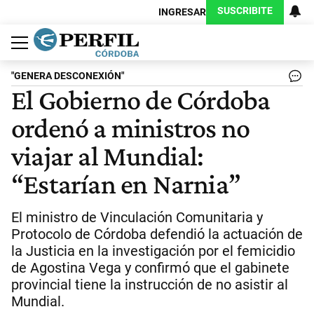
SUSCRIBITE
INGRESAR
Política
Economía
Judiciales
Sociedad
Cultura
Espectáculos
Deportes
Protagonistas
"GENERA DESCONEXIÓN"
El Gobierno de Córdoba
ordenó a ministros no
viajar al Mundial:
“Estarían en Narnia”
El ministro de Vinculación Comunitaria y
Protocolo de Córdoba defendió la actuación de
la Justicia en la investigación por el femicidio
de Agostina Vega y confirmó que el gabinete
provincial tiene la instrucción de no asistir al
Mundial.