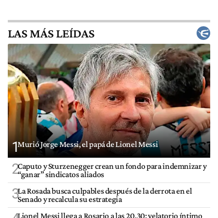
LAS MÁS LEÍDAS
1
Murió Jorge Messi, el papá de Lionel Messi
2
Caputo y Sturzenegger crean un fondo para indemnizar y
“ganar” sindicatos aliados
3
La Rosada busca culpables después de la derrota en el
Senado y recalcula su estrategia
Lionel Messi llega a Rosario a las 20.30: velatorio íntimo