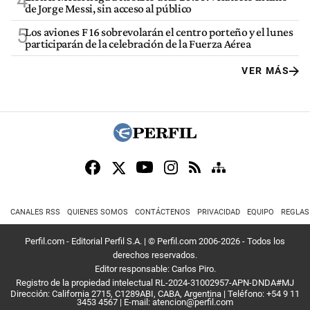
4
de Jorge Messi, sin acceso al público
5
Los aviones F 16 sobrevolarán el centro porteño y el lunes
participarán de la celebración de la Fuerza Aérea
VER MÁS
CANALES RSS
QUIENES SOMOS
CONTÁCTENOS
PRIVACIDAD
EQUIPO
REGLAS
Perfil.com - Editorial Perfil S.A.
| © Perfil.com 2006-2026 - Todos los
derechos reservados.
Editor responsable: Carlos Piro.
Registro de la propiedad intelectual RL-2024-31002957-APN-DNDA#MJ
Dirección:
California 2715
,
C1289ABI
,
CABA, Argentina
| Teléfono:
+54 9 11
3453 4567
| E-mail:
atencion@perfil.com