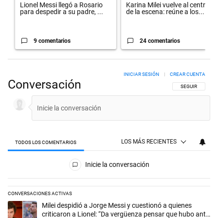
Lionel Messi llegó a Rosario
Karina Milei vuelve al centro
para despedir a su padre, ...
de la escena: reúne a los...
9 comentarios
24 comentarios
INICIAR SESIÓN
|
CREAR CUENTA
Conversación
SIGA ESTA CON
SEGUIR
LOS MÁS RECIENTES
TODOS LOS COMENTARIOS
Todos los comentarios
Inicie la conversación
CONVERSACIONES ACTIVAS
Este listado muestra los artículos con más comentarios en los últimos 
Un artículo de tendencia con el título "Milei despidió a Jorge Messi y
Milei despidió a Jorge Messi y cuestionó a quienes
criticaron a Lionel: “Da vergüenza pensar que hubo anti-