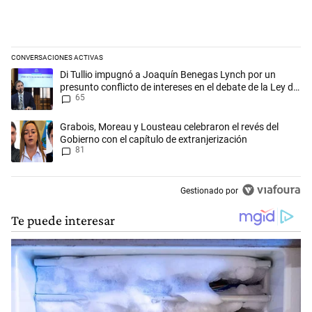
CONVERSACIONES ACTIVAS
Este listado muestra los artículos con más comentarios en los últimos 
Un artículo de tendencia con el título "Di Tullio impugnó a Joaquín Be
Di Tullio impugnó a Joaquín Benegas Lynch por un
presunto conflicto de intereses en el debate de la Ley de
65
Tierras
Un artículo de tendencia con el título "Grabois, Moreau y Lousteau cele
Grabois, Moreau y Lousteau celebraron el revés del
Gobierno con el capítulo de extranjerización
81
Gestionado por