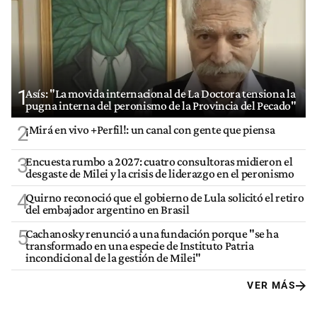
1
Asís: "La movida internacional de La Doctora tensiona la
pugna interna del peronismo de la Provincia del Pecado"
2
¡Mirá en vivo +Perfil!: un canal con gente que piensa
3
Encuesta rumbo a 2027: cuatro consultoras midieron el
desgaste de Milei y la crisis de liderazgo en el peronismo
4
Quirno reconoció que el gobierno de Lula solicitó el retiro
del embajador argentino en Brasil
5
Cachanosky renunció a una fundación porque "se ha
transformado en una especie de Instituto Patria
incondicional de la gestión de Milei"
VER MÁS