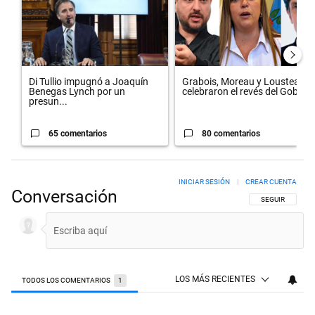
Di Tullio impugnó a Joaquín
Grabois, Moreau y Lousteau
Benegas Lynch por un
celebraron el revés del Gobi...
presun...
65 comentarios
80 comentarios
INICIAR SESIÓN
|
CREAR CUENTA
Conversación
SIGA ESTA CON
SEGUIR
LOS MÁS RECIENTES
TODOS LOS COMENTARIOS
1
Todos los comentarios