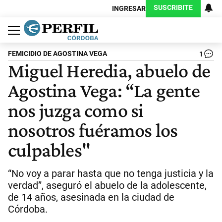
SUSCRIBITE
INGRESAR
Política
Economía
Judiciales
Sociedad
Cultura
Espectáculos
Deportes
Protagonistas
FEMICIDIO DE AGOSTINA VEGA
1
Miguel Heredia, abuelo de
Agostina Vega: “La gente
nos juzga como si
nosotros fuéramos los
culpables"
“No voy a parar hasta que no tenga justicia y la
verdad”, aseguró el abuelo de la adolescente,
de 14 años, asesinada en la ciudad de
Córdoba.