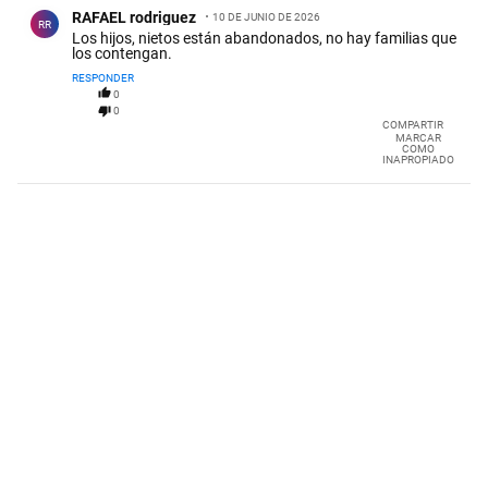
Comentario de RAFAEL rodriguez.
RAFAEL rodriguez
10 DE JUNIO DE 2026
RR
Los hijos, nietos están abandonados, no hay familias que
los contengan.
RESPONDER
0
0
COMPARTIR
MARCAR
COMO
INAPROPIADO