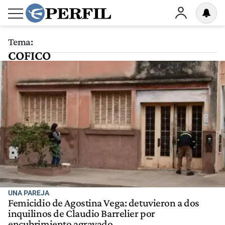
Tema:
COFICO
UNA PAREJA
Femicidio de Agostina Vega: detuvieron a dos
inquilinos de Claudio Barrelier por
encubrimiento agravado