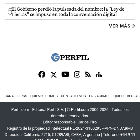
El Gobierno perdió la pulseada del nombre: la "Ley de
5
Tierras" se impuso en toda la conversación digital
VER MÁS
CANALES RSS
QUIENES SOMOS
CONTÁCTENOS
PRIVACIDAD
EQUIPO
REGLAS
Perfil.com - Editorial Perfil S.A.
| © Perfil.com 2006-2026 - Todos los
derechos reservados.
Editor responsable: Carlos Piro.
Registro de la propiedad intelectual RL-2024-31002957-APN-DNDA#MJ
Dirección:
California 2715
,
C1289ABI
,
CABA, Argentina
| Teléfono:
+54 9 11