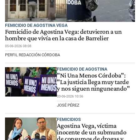
FEMICIDIO DE AGOSTINA VEGA
Femicidio de Agostina Vega: detuvieron a un
hombre que vivía en la casa de Barrelier
05-06-2026 08:08
PERFIL REDACCIÓN CÓRDOBA
FEMICIDIO DE AGOSTINA
"Ni Una Menos Córdoba":
"La justicia llega muy tarde
y nos siguen ninguneando"
03-06-2026 10:56
JOSÉ PÉREZ
FEMICIDIOS
Agostina Vega, víctima
inocente de un submundo
de consumos de drogas y