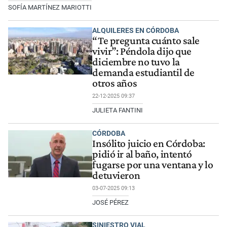
SOFÍA MARTÍNEZ MARIOTTI
ALQUILERES EN CÓRDOBA
​“Te pregunta cuánto sale
vivir”: Péndola dijo que
diciembre no tuvo la
demanda estudiantil de
otros años
22-12-2025 09:37
JULIETA FANTINI
CÓRDOBA
Insólito juicio en Córdoba:
pidió ir al baño, intentó
fugarse por una ventana y lo
detuvieron
03-07-2025 09:13
JOSÉ PÉREZ
SINIESTRO VIAL