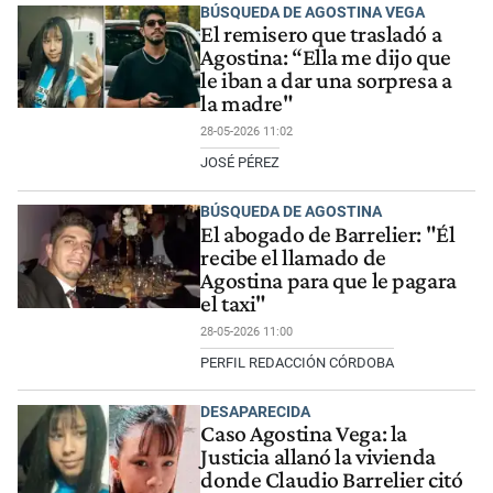
BÚSQUEDA DE AGOSTINA VEGA
El remisero que trasladó a
Agostina: “Ella me dijo que
le iban a dar una sorpresa a
la madre"
28-05-2026 11:02
JOSÉ PÉREZ
BÚSQUEDA DE AGOSTINA
El abogado de Barrelier: "Él
recibe el llamado de
Agostina para que le pagara
el taxi"
28-05-2026 11:00
PERFIL REDACCIÓN CÓRDOBA
DESAPARECIDA
Caso Agostina Vega: la
Justicia allanó la vivienda
donde Claudio Barrelier citó