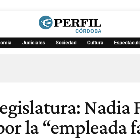
nomía
Judiciales
Sociedad
Cultura
Espectácul
Política
Pymes
Salud
Internacional
Clima
Deportes
Business
Noticias
Caras
Legislatura: Nadia
a por la “empleada