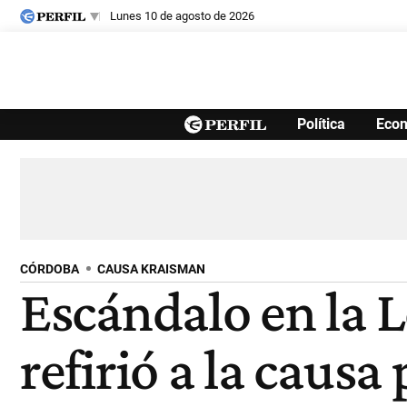
lunes 10 de agosto de 2026
Últimas noticias
Política
Eco
Inicio
Ahora
Opinión
Cultura
Arte
Educación
Videos
Córdoba
Reperfilar
Diario del Juicio
CÓRDOBA
CAUSA KRAISMAN
Escándalo en la 
refirió a la caus