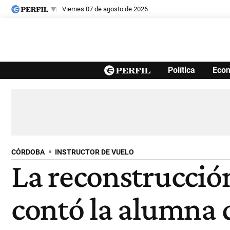
viernes 07 de agosto de 2026
Últimas noticias
Política
Eco
Inicio
Ahora
Opinión
Cultura
Arte
Educación
Videos
Córdoba
Reperfilar
Diario del Juicio
CÓRDOBA
INSTRUCTOR DE VUELO
La reconstrucción
contó la alumna q