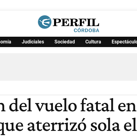
nomía
Judiciales
Sociedad
Cultura
Espectácul
Política
Pymes
Salud
Internacional
Clima
Deportes
Business
Noticias
Caras
 del vuelo fatal e
ue aterrizó sola e