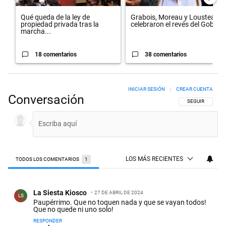
Qué queda de la ley de
Grabois, Moreau y Lousteau
propiedad privada tras la
celebraron el revés del Gobi...
marcha...
18 comentarios
38 comentarios
INICIAR SESIÓN
|
CREAR CUENTA
Conversación
SIGA ESTA CON
SEGUIR
LOS MÁS RECIENTES
TODOS LOS COMENTARIOS
1
Todos los comentarios
Comentario de La Siesta Kiosco.
La Siesta Kiosco
27 DE ABRIL DE 2024
LS
Paupérrimo. Que no toquen nada y que se vayan todos!
Que no quede ni uno solo!
RESPONDER