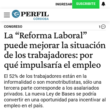
SUSCRIBITE
INGRESAR
Política
Economía
Judiciales
Sociedad
Cultura
Espectáculos
Deportes
Protagonistas
CONGRESO
1
La “Reforma Laboral”
puede mejorar la situación
de los trabajadores: por
qué impulsaría el empleo
El 52% de los trabajadores están en la
informalidad o son monotributistas, sólo una
tercera parte corresponde a los asalariados
privados. La nueva Ley de Bases se podría
convertir en una oportunidad para incentivar al
empleo en el país.