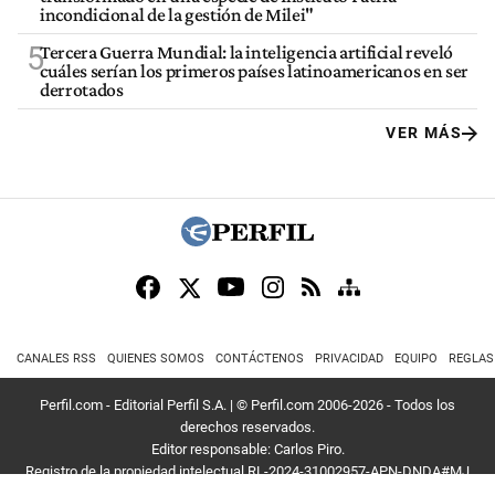
incondicional de la gestión de Milei"
5
Tercera Guerra Mundial: la inteligencia artificial reveló
cuáles serían los primeros países latinoamericanos en ser
derrotados
VER MÁS
CANALES RSS
QUIENES SOMOS
CONTÁCTENOS
PRIVACIDAD
EQUIPO
REGLAS
Perfil.com - Editorial Perfil S.A.
| © Perfil.com 2006-2026 - Todos los
derechos reservados.
Editor responsable: Carlos Piro.
Registro de la propiedad intelectual RL-2024-31002957-APN-DNDA#MJ
Dirección:
California 2715
,
C1289ABI
,
CABA, Argentina
| Teléfono:
+54 9 11