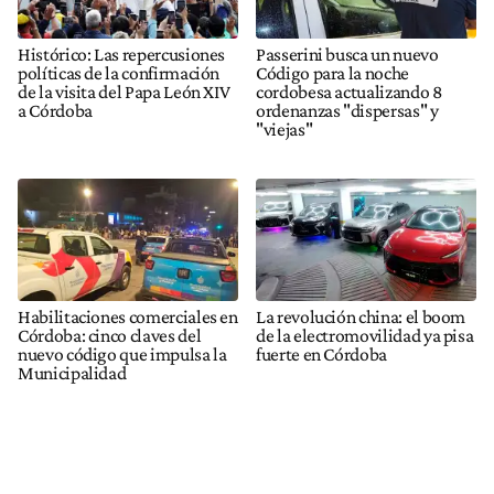
Histórico: Las repercusiones
Passerini busca un nuevo
políticas de la confirmación
Código para la noche
de la visita del Papa León XIV
cordobesa actualizando 8
a Córdoba
ordenanzas "dispersas" y
"viejas"
Habilitaciones comerciales en
La revolución china: el boom
Córdoba: cinco claves del
de la electromovilidad ya pisa
nuevo código que impulsa la
fuerte en Córdoba
Municipalidad