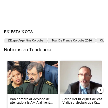
EN ESTA NOTA
L’Étape Argentina Córdoba
Tour De France Córdoba 2026
Cicli
Noticias en Tendencia
Este listado muestra los artículos con más comentarios en los últimos 
Un artículo de tendencia con el título "Irán nombró al ideólogo del
Un artículo de tendencia con el 
Irán nombró al ideólogo del
Jorge Gorini, el juez del caso
atentado a la AMIA al frent...
Vialidad, declaró que Cr...