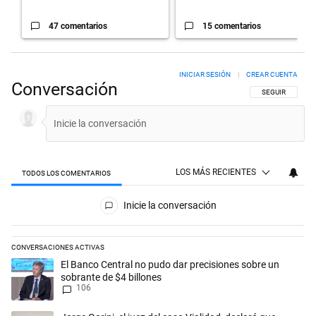
47 comentarios
15 comentarios
INICIAR SESIÓN
|
CREAR CUENTA
Conversación
SIGA ESTA CON
SEGUIR
LOS MÁS RECIENTES
TODOS LOS COMENTARIOS
Todos los comentarios
Inicie la conversación
CONVERSACIONES ACTIVAS
Este listado muestra los artículos con más comentarios en los últimos 
Un artículo de tendencia con el título "El Banco Central no pudo dar p
El Banco Central no pudo dar precisiones sobre un
sobrante de $4 billones
106