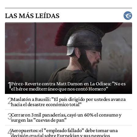
LAS MÁS LEÍDAS
1
Pérez-Reverte contra Matt Damon en La Odisea: "No es
el héroe mediterráneo que nos contó Homero"
2
Maslatón a Bausili: "El país dirigido por ustedes avanza
hacia el desastre económico total"
3
Cerraron 3 mil panaderías, cayó un 60% el consumo y
surgen las "cuevas de pan"
4
Aeropuertos: el "empleado fallado" debe tomar una
decisión crucial sobre Eurnekian y sus negocios