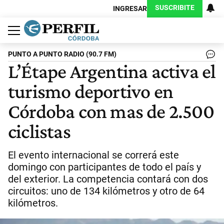
SUSCRIBITE
INGRESAR
Política
Economía
Judiciales
Sociedad
Cultura
Espectáculos
Deportes
Protagonistas
PUNTO A PUNTO RADIO (90.7 FM)
L’Étape Argentina activa el
turismo deportivo en
Córdoba con mas de 2.500
ciclistas
El evento internacional se correrá este
domingo con participantes de todo el país y
del exterior. La competencia contará con dos
circuitos: uno de 134 kilómetros y otro de 64
kilómetros.