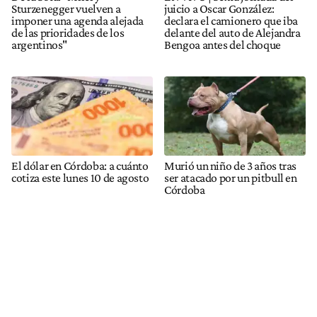
Sturzenegger vuelven a
juicio a Oscar González:
imponer una agenda alejada
declara el camionero que iba
de las prioridades de los
delante del auto de Alejandra
argentinos"
Bengoa antes del choque
El dólar en Córdoba: a cuánto
Murió un niño de 3 años tras
cotiza este lunes 10 de agosto
ser atacado por un pitbull en
Córdoba