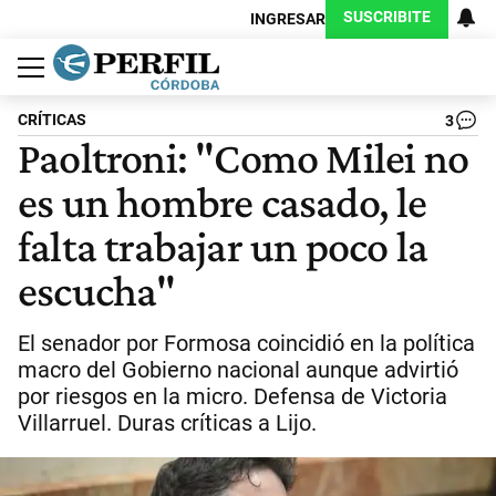
SUSCRIBITE
INGRESAR
Política
Economía
Judiciales
Sociedad
Cultura
Espectáculos
Deportes
Protagonistas
CRÍTICAS
3
Paoltroni: "Como Milei no
es un hombre casado, le
falta trabajar un poco la
escucha"
El senador por Formosa coincidió en la política
macro del Gobierno nacional aunque advirtió
por riesgos en la micro. Defensa de Victoria
Villarruel. Duras críticas a Lijo.