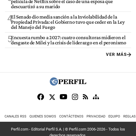
película de Netflix sobre el caso de una esposa que
descuartizó a su marido
4
El Senado dio media sanción a la Inviolabilidad de la
Propiedad Privada: el Gobierno tuvo que ceder en la Ley
del Manejo del Fuego
5
Encuesta rumbo a 2027: cuatro consultoras midieron el
desgaste de Milei y la crisis de liderazgo en el peronismo
VER MÁS
CANALES RSS
QUIENES SOMOS
CONTÁCTENOS
PRIVACIDAD
EQUIPO
REGLAS
Perfil.com - Editorial Perfil S.A.
| © Perfil.com 2006-2026 - Todos los
derechos reservados.