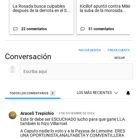
La Rosada busca culpables
Kicillof apuntó contra Milei por
después de la derrota en el S...
la suba de la morosida...
22 comentarios
51 comentarios
INICIAR SESIÓN
|
CREAR CUENTA
Conversación
SIGA ESTA CON
SEGUIR
LOS MÁS RECIENTES
TODOS LOS COMENTARIOS
3
Todos los comentarios
Comentario de Araceli Trepichio.
Araceli Trepichio
3 DE DICIEMBRE DE 2024
AT
Este Sr debe ser ESCUCHADO lucho para que gane LLA.
también lo hizo Villarroel.
A Caputo nadie lo voto y a la Payasa de Lemoine..ERES
UNA OPORTUNISTA,ANALFABETA Y COMVENTILLERA