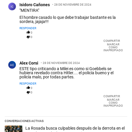
Comentario de Isidoro Cañones.
Isidoro Cañones
28 DE NOVIEMBRE DE 2024
IC
"MENTIRA"
El hombre casado lo que debe trabajar bastante es la
sordera, jajaja!!!
RESPONDER
0
0
COMPARTIR
MARCAR
COMO
INAPROPIADO
Comentario de Alex Corsi.
Alex Corsi
28 DE NOVIEMBRE DE 2024
AC
ESTE tipo criticando a Milei es como si Goebbels se
hubiera revelado contra Hitler.... el policía bueno y el
policía malo, por todas partes.
RESPONDER
0
0
COMPARTIR
MARCAR
COMO
INAPROPIADO
CONVERSACIONES ACTIVAS
Este listado muestra los artículos con más comentarios en los últimos 
Un artículo de tendencia con el título "La Rosada busca culpables desp
La Rosada busca culpables después de la derrota en el