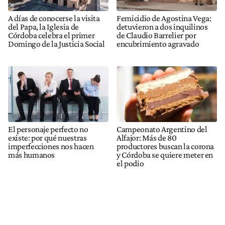
A días de conocerse la visita
Femicidio de Agostina Vega:
del Papa, la Iglesia de
detuvieron a dos inquilinos
Córdoba celebra el primer
de Claudio Barrelier por
Domingo de la Justicia Social
encubrimiento agravado
El personaje perfecto no
Campeonato Argentino del
existe: por qué nuestras
Alfajor: Más de 80
imperfecciones nos hacen
productores buscan la corona
más humanos
y Córdoba se quiere meter en
el podio