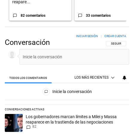
reapare...
82 comentarios
33 comentarios
INICIAR SESIÓN
|
CREAR CUENTA
Conversación
SIGA ESTA CON
SEGUIR
LOS MÁS RECIENTES
TODOS LOS COMENTARIOS
Todos los comentarios
Inicie la conversación
CONVERSACIONES ACTIVAS
Este listado muestra los artículos con más comentarios en los últimos 
Un artículo de tendencia con el título "Los gobernadores marcan límit
Los gobernadores marcan límites a Milei y Massa
reaparece en la trastienda de las negociaciones
82