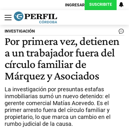
SUSCRIBITE
INGRESAR
Política
Economía
Judiciales
Sociedad
Cultura
Espectáculos
Deportes
Protagonistas
INVESTIGACIÓN
Por primera vez, detienen
a un trabajador fuera del
círculo familiar de
Márquez y Asociados
La investigación por presuntas estafas
inmobiliarias sumó un nuevo detenido: el
gerente comercial Matías Acevedo. Es el
primer arresto fuera del círculo familiar y
propietario, lo que marca un cambio en el
rumbo judicial de la causa.