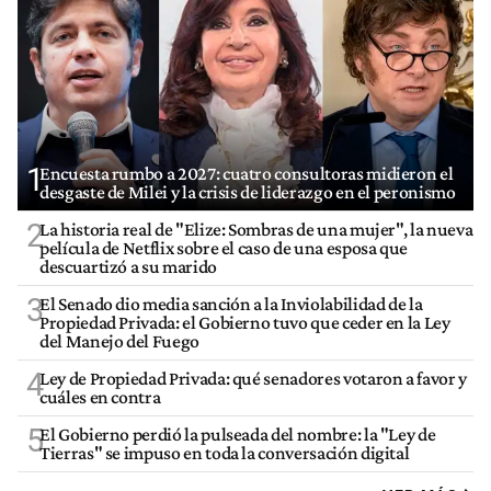
1
Encuesta rumbo a 2027: cuatro consultoras midieron el
desgaste de Milei y la crisis de liderazgo en el peronismo
2
La historia real de "Elize: Sombras de una mujer", la nueva
película de Netflix sobre el caso de una esposa que
descuartizó a su marido
3
El Senado dio media sanción a la Inviolabilidad de la
Propiedad Privada: el Gobierno tuvo que ceder en la Ley
del Manejo del Fuego
4
Ley de Propiedad Privada: qué senadores votaron a favor y
cuáles en contra
5
El Gobierno perdió la pulseada del nombre: la "Ley de
Tierras" se impuso en toda la conversación digital