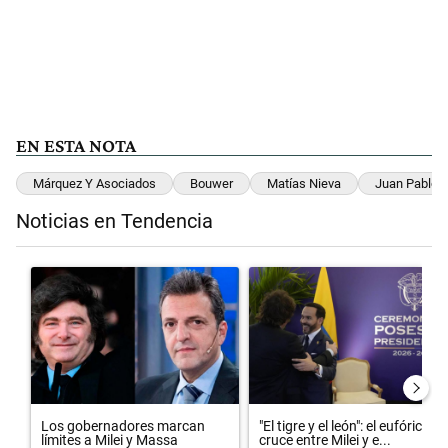
EN ESTA NOTA
Márquez Y Asociados
Bouwer
Matías Nieva
Juan Pablo 
Noticias en Tendencia
Este listado muestra los artículos con más comentarios en los últimos 
Un artículo de tendencia con el título "Los gobernadores marcan lím
Un artículo de tendencia con el t
Los gobernadores marcan
"El tigre y el león": el eufórico
límites a Milei y Massa
cruce entre Milei y e...