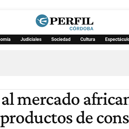
nomía
Judiciales
Sociedad
Cultura
Espectácul
Política
Pymes
Salud
Internacional
Clima
Deportes
Business
Noticias
Caras
 al mercado africa
 productos de co