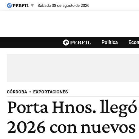
sábado 08 de agosto de 2026
Últimas noticias
Política
Eco
Inicio
Ahora
Opinión
Cultura
Arte
Educación
Videos
Córdoba
Reperfilar
Diario del Juicio
CÓRDOBA
EXPORTACIONES
Porta Hnos. llegó
2026 con nuevos