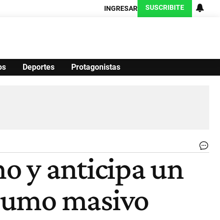
SUSCRIBITE
INGRESAR
os
Deportes
Protagonistas
Ciencia
Protagonistas
Tecnología
CARAS
Exitoina
Turismo
Exitoina
Gaming
Vivo
Po
no y anticipa un
Hn
|
.
nsumo masivo