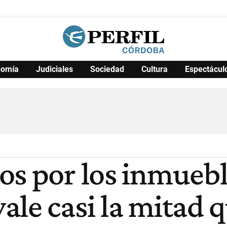
nomía
Judiciales
Sociedad
Cultura
Espectácul
Política
Pymes
Salud
Internacional
Clima
Deportes
Business
Noticias
Caras
os por los inmuebl
ale casi la mitad 