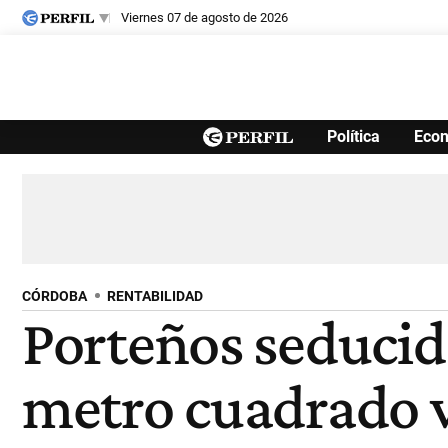
viernes 07 de agosto de 2026
Últimas noticias
Política
Eco
Inicio
Ahora
Opinión
Cultura
Arte
Educación
Videos
Córdoba
Reperfilar
Diario del Juicio
CÓRDOBA
RENTABILIDAD
Porteños seducid
metro cuadrado v