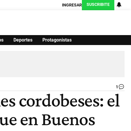
SUSCRIBITE
INGRESAR
os
Deportes
Protagonistas
Ciencia
Protagonistas
Tecnología
CARAS
Exitoina
Turismo
Exitoina
Gaming
Vivo
1
Ma
es cordobeses: el
-
Gr
Edi
que en Buenos
|
Gen