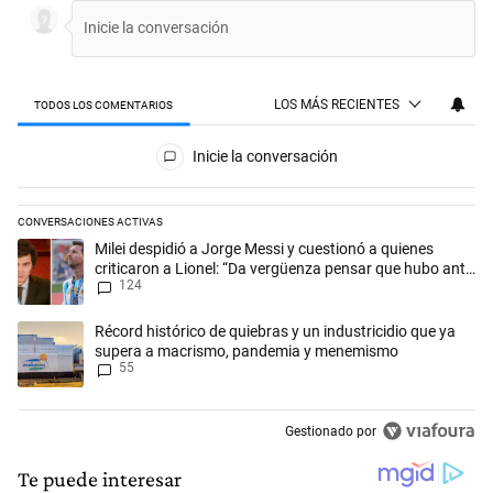
LOS MÁS RECIENTES
TODOS LOS COMENTARIOS
Todos los comentarios
Inicie la conversación
CONVERSACIONES ACTIVAS
Este listado muestra los artículos con más comentarios en los últimos 
Un artículo de tendencia con el título "Milei despidió a Jorge Messi y
Milei despidió a Jorge Messi y cuestionó a quienes
criticaron a Lionel: “Da vergüenza pensar que hubo anti-
124
Messi”
Un artículo de tendencia con el título "Récord histórico de quiebras 
Récord histórico de quiebras y un industricidio que ya
supera a macrismo, pandemia y menemismo
55
Gestionado por