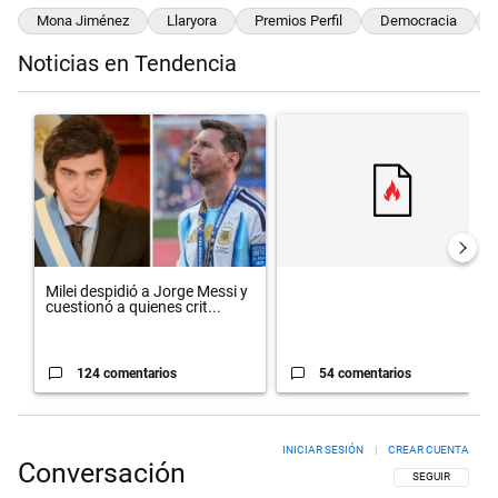
Mona Jiménez
Llaryora
Premios Perfil
Democracia
Noticias en Tendencia
Este listado muestra los artículos con más comentarios en los últimos 
Un artículo de tendencia con el título "Milei despidió a Jorge Messi
Un artículo de tendencia con el t
Milei despidió a Jorge Messi y
cuestionó a quienes crit...
124 comentarios
54 comentarios
INICIAR SESIÓN
|
CREAR CUENTA
Conversación
SIGA ESTA CON
SEGUIR