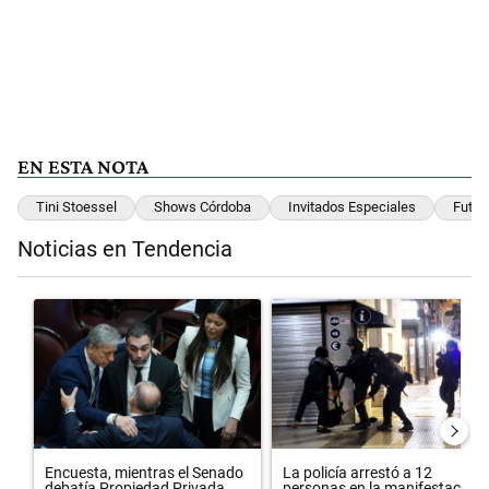
EN ESTA NOTA
Tini Stoessel
Shows Córdoba
Invitados Especiales
Futtt
Noticias en Tendencia
Este listado muestra los artículos con más comentarios en los últimos 
Un artículo de tendencia con el título "Encuesta, mientras el Sena
Un artículo de tendencia con el 
Encuesta, mientras el Senado
La policía arrestó a 12
debatía Propiedad Privada,...
personas en la manifestación