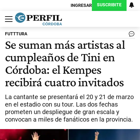
SUSCRIBITE
INGRESAR
Política
Economía
Judiciales
Sociedad
Cultura
Espectáculos
Deportes
Protagonistas
FUTTTURA
Se suman más artistas al
cumpleaños de Tini en
Córdoba: el Kempes
recibirá cuatro invitados
La cantante se presentará el 20 y 21 de marzo
en el estadio con su tour. Las dos fechas
prometen un despliegue de gran escala y
convocan a miles de fanáticos en la provincia.