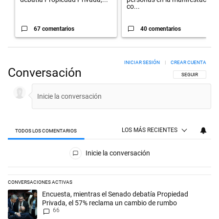
co...
67 comentarios
40 comentarios
INICIAR SESIÓN
|
CREAR CUENTA
Conversación
SIGA ESTA CON
SEGUIR
LOS MÁS RECIENTES
TODOS LOS COMENTARIOS
Todos los comentarios
Inicie la conversación
CONVERSACIONES ACTIVAS
Este listado muestra los artículos con más comentarios en los últimos 
Un artículo de tendencia con el título "Encuesta, mientras el Senado
Encuesta, mientras el Senado debatía Propiedad
Privada, el 57% reclama un cambio de rumbo
66