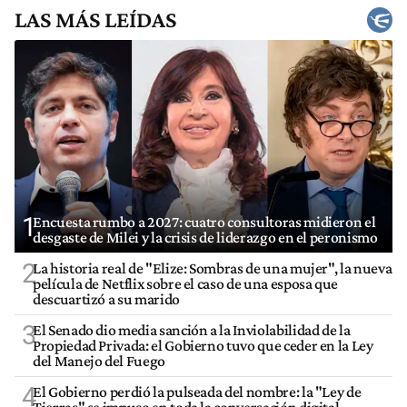
LAS MÁS LEÍDAS
1
Encuesta rumbo a 2027: cuatro consultoras midieron el
desgaste de Milei y la crisis de liderazgo en el peronismo
2
La historia real de "Elize: Sombras de una mujer", la nueva
película de Netflix sobre el caso de una esposa que
descuartizó a su marido
3
El Senado dio media sanción a la Inviolabilidad de la
Propiedad Privada: el Gobierno tuvo que ceder en la Ley
del Manejo del Fuego
4
El Gobierno perdió la pulseada del nombre: la "Ley de
Tierras" se impuso en toda la conversación digital