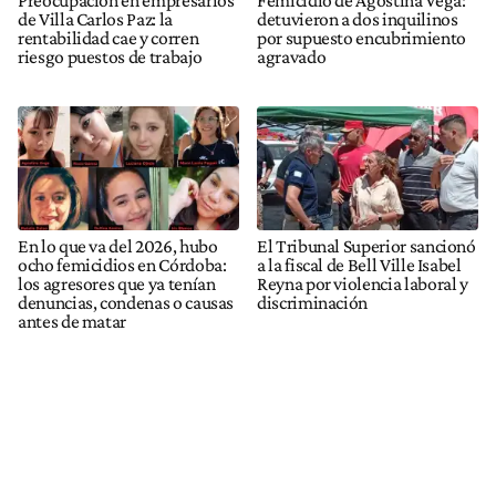
Preocupación en empresarios
Femicidio de Agostina Vega:
de Villa Carlos Paz: la
detuvieron a dos inquilinos
rentabilidad cae y corren
por supuesto encubrimiento
riesgo puestos de trabajo
agravado
En lo que va del 2026, hubo
El Tribunal Superior sancionó
ocho femicidios en Córdoba:
a la fiscal de Bell Ville Isabel
los agresores que ya tenían
Reyna por violencia laboral y
denuncias, condenas o causas
discriminación
antes de matar