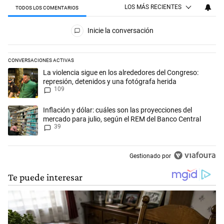
LOS MÁS RECIENTES
TODOS LOS COMENTARIOS
Todos los comentarios
Inicie la conversación
CONVERSACIONES ACTIVAS
Este listado muestra los artículos con más comentarios en los últimos 
Un artículo de tendencia con el título "La violencia sigue en los alred
La violencia sigue en los alrededores del Congreso:
represión, detenidos y una fotógrafa herida
109
Un artículo de tendencia con el título "Inflación y dólar: cuáles son l
Inflación y dólar: cuáles son las proyecciones del
mercado para julio, según el REM del Banco Central
39
Gestionado por