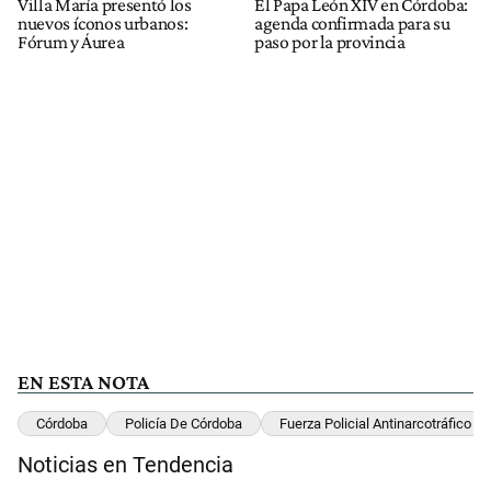
Villa María presentó los
El Papa León XIV en Córdoba:
nuevos íconos urbanos:
agenda confirmada para su
Fórum y Áurea
paso por la provincia
EN ESTA NOTA
Córdoba
Policía De Córdoba
Fuerza Policial Antinarcotráfico
Noticias en Tendencia