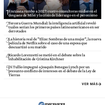
1
Encuesta rumbo a 2027: cuatro consultoras midieron el
desgaste de Milei y la crisis de liderazgo en el peronismo
2
Tercera Guerra Mundial: la inteligencia artificial reveló
cuáles serían los primeros países latinoamericanos en ser
derrotados
3
La historia real de "Elize: Sombras de una mujer", la nueva
película de Netflix sobre el caso de una esposa que
descuartizó a su marido
4
Ricardo Lorenzetti se metió en el debate sobre la
inhabilitación de Cristina Kirchner
5
Di Tullio impugnó a Joaquín Benegas Lynch por un
presunto conflicto de intereses en el debate de la Ley de
Tierras
VER MÁS