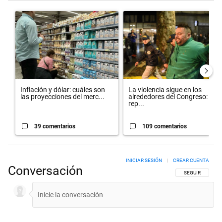
Este listado muestra los artículos con más comentarios en los últimos 
Un artículo de tendencia con el título "Inflación y dólar: cuáles so
Un artículo de tendencia con el 
Inflación y dólar: cuáles son
La violencia sigue en los
las proyecciones del merc...
alrededores del Congreso:
rep...
39 comentarios
109 comentarios
INICIAR SESIÓN
|
CREAR CUENTA
Conversación
SIGA ESTA CON
SEGUIR