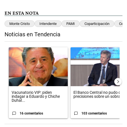
EN ESTA NOTA
Monte Cristo
Intendente
PAMI
Coparticipación
Cent
Noticias en Tendencia
Este listado muestra los artículos con más comentarios en los últimos 
Un artículo de tendencia con el título "Vacunatorio VIP: piden inda
Un artículo de tendencia con el 
Vacunatorio VIP: piden
El Banco Central no pudo dar
indagar a Eduardo y Chiche
precisiones sobre un sobra...
Duhal...
16 comentarios
103 comentarios