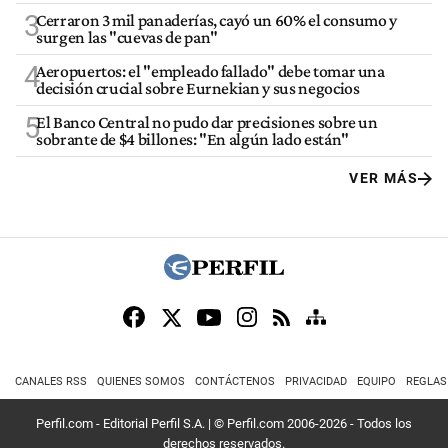
3
Cerraron 3 mil panaderías, cayó un 60% el consumo y
surgen las "cuevas de pan"
4
Aeropuertos: el "empleado fallado" debe tomar una
decisión crucial sobre Eurnekian y sus negocios
5
El Banco Central no pudo dar precisiones sobre un
sobrante de $4 billones: "En algún lado están"
VER MÁS
CANALES RSS
QUIENES SOMOS
CONTÁCTENOS
PRIVACIDAD
EQUIPO
REGLAS
Perfil.com - Editorial Perfil S.A.
| © Perfil.com 2006-2026 - Todos los
derechos reservados.