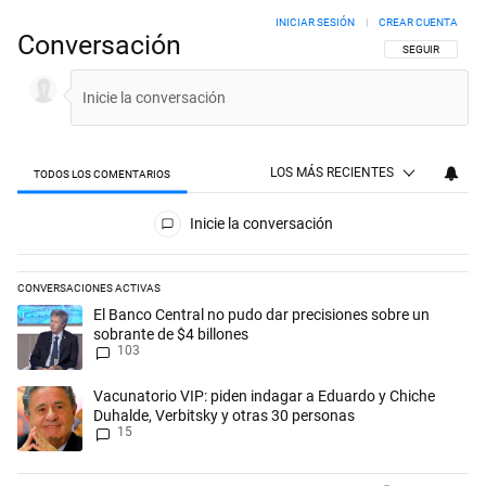
INICIAR SESIÓN
|
CREAR CUENTA
Conversación
SIGA ESTA CON
SEGUIR
LOS MÁS RECIENTES
TODOS LOS COMENTARIOS
Todos los comentarios
Inicie la conversación
CONVERSACIONES ACTIVAS
Este listado muestra los artículos con más comentarios en los últimos 
Un artículo de tendencia con el título "El Banco Central no pudo dar p
El Banco Central no pudo dar precisiones sobre un
sobrante de $4 billones
103
Un artículo de tendencia con el título "Vacunatorio VIP: piden indaga
Vacunatorio VIP: piden indagar a Eduardo y Chiche
Duhalde, Verbitsky y otras 30 personas
15