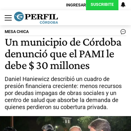
SUSCRIBITE
INGRESAR
Política
Economía
Judiciales
Sociedad
Cultura
Espectáculos
Deportes
Protagonistas
MESA CHICA
Un municipio de Córdoba
denunció que el PAMI le
debe $ 30 millones
Daniel Haniewicz describió un cuadro de
presión financiera creciente: menos recursos
por deudas impagas de obras sociales y un
centro de salud que absorbe la demanda de
quienes perdieron su cobertura privada.