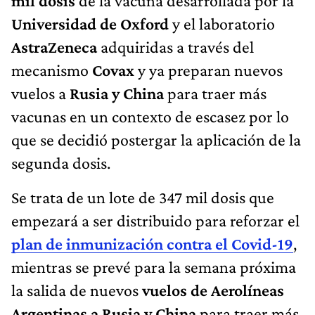
mil dosis
de la vacuna desarrollada por la
Universidad de Oxford
y el laboratorio
AstraZeneca
adquiridas a través del
mecanismo
Covax
y ya preparan nuevos
vuelos a
Rusia y China
para traer más
vacunas en un contexto de escasez por lo
que se decidió postergar la aplicación de la
segunda dosis.
Se trata de un lote de 347 mil dosis que
empezará a ser distribuido para reforzar el
plan de inmunización contra el Covid-19
,
mientras se prevé para la semana próxima
la salida de nuevos
vuelos de Aerolíneas
Argentinas a Rusia y China
para traer más