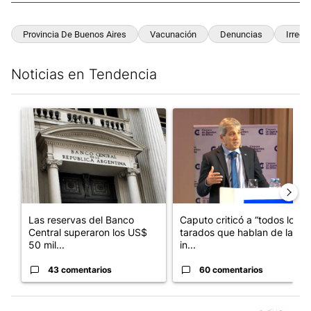
Provincia De Buenos Aires
Vacunación
Denuncias
Irregu
Noticias en Tendencia
Este listado muestra los artículos con más comentarios en los últim
Un artículo de tendencia con el título "Las reservas del Banco 
Un artículo de tendencia con e
Las reservas del Banco
Caputo criticó a “todos los
Central superaron los US$
tarados que hablan de la
50 mil...
in...
43 comentarios
60 comentarios