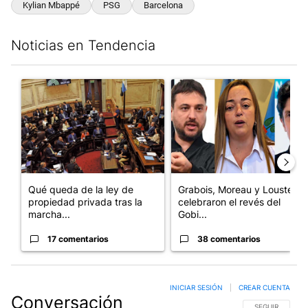
Kylian Mbappé
PSG
Barcelona
Noticias en Tendencia
Este listado muestra los artículos con más comentarios en los últim
Un artículo de tendencia con el título "Qué queda de la ley de p
Un artículo de tendencia con e
Qué queda de la ley de
Grabois, Moreau y Lousteau
propiedad privada tras la
celebraron el revés del
marcha...
Gobi...
17 comentarios
38 comentarios
INICIAR SESIÓN
|
CREAR CUENTA
Conversación
SIGA ESTA CO
SEGUIR