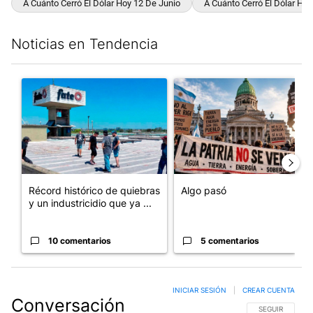
A Cuánto Cerró El Dólar Hoy 12 De Junio
A Cuánto Cerró El Dólar Hoy
Noticias en Tendencia
Este listado muestra los artículos con más comentarios en los últim
Un artículo de tendencia con el título "Récord histórico de qu
Un artículo de tendencia con e
Récord histórico de quiebras
Algo pasó
y un industricidio que ya ...
10 comentarios
5 comentarios
INICIAR SESIÓN
|
CREAR CUENTA
Conversación
SIGA ESTA CO
SEGUIR