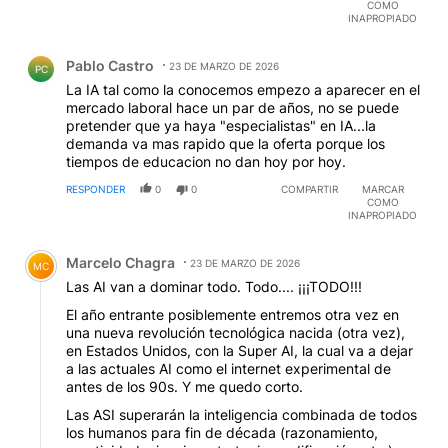
COMO
vienen contribuyendo TODOS los gobiernos del 76 al
INAPROPIADO
presente.
Comentario de Pablo Castro.
Pablo Castro
23 DE MARZO DE 2026
PC
La IA tal como la conocemos empezo a aparecer en el
mercado laboral hace un par de años, no se puede
pretender que ya haya "especialistas" en IA...la
demanda va mas rapido que la oferta porque los
tiempos de educacion no dan hoy por hoy.
RESPONDER
0
0
COMPARTIR
MARCAR
COMO
INAPROPIADO
Comentario de Marcelo Chagra.
Marcelo Chagra
23 DE MARZO DE 2026
MC
Las AI van a dominar todo. Todo.... ¡¡¡TODO!!!
El año entrante posiblemente entremos otra vez en
una nueva revolución tecnológica nacida (otra vez),
en Estados Unidos, con la Super AI, la cual va a dejar
a las actuales AI como el internet experimental de
antes de los 90s. Y me quedo corto.
Las ASI superarán la inteligencia combinada de todos
los humanos para fin de década (razonamiento,