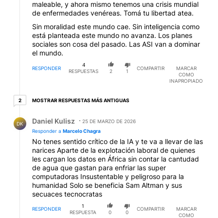
maleable, y ahora mismo tenemos una crisis mundial
de enfermedades venéreas. Tomá tu libertad atea.
Sin moralidad este mundo cae. Sin inteligencia como
está planteada este mundo no avanza. Los planes
sociales son cosa del pasado. Las ASI van a dominar
el mundo.
4
RESPONDER
COMPARTIR
MARCAR
RESPUESTAS
2
1
COMO
INAPROPIADO
2 respuestas más antiguas
MOSTRAR RESPUESTAS MÁS ANTIGUAS
2
Respuesta de Daniel Kulisz.
Daniel Kulisz
25 DE MARZO DE 2026
DK
Responder a
Marcelo Chagra
No tenes sentido crítico de la IA y te va a llevar de las
narices Aparte de la explotación laboral de quienes
les cargan los datos en África sin contar la cantudad
de agua que gastan para enfriar las super
computadoras Insustentable y peligroso para la
humanidad Solo se beneficia Sam Altman y sus
secuaces tecnocratas
1
RESPONDER
COMPARTIR
MARCAR
RESPUESTA
0
0
COMO