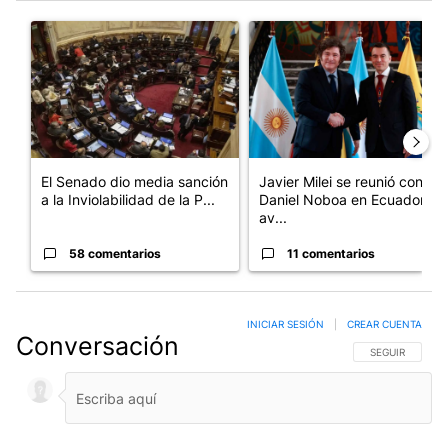
Este listado muestra los artículos con más comentarios en los últim
Un artículo de tendencia con el título "El Senado dio media san
Un artículo de tendencia con e
El Senado dio media sanción
Javier Milei se reunió con
a la Inviolabilidad de la P...
Daniel Noboa en Ecuador y
av...
58 comentarios
11 comentarios
INICIAR SESIÓN
|
CREAR CUENTA
Conversación
SIGA ESTA CO
SEGUIR