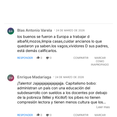
Comentario de Blas Antonio Varela.
Blas Antonio Varela
24 DE MARZO DE 2026
BA
los buenos se fueron a Europa a trabajar d
albañil,mozos,limpia casas,cuidar ancianos lo que
quedaron ya saben.los vagos,vividores D sus padres,
está demás calificarlos.
RESPONDER
0
0
COMPARTIR
MARCAR
COMO
INAPROPIADO
Comentario de Enrique Madariaga.
Enrique Madariaga
24 DE MARZO DE 2026
EM
¡Talento! Jajajajajajajajajajja. Capitalismo bobo:
administran un país con una educación del
subdesarrollo con sueldos a los docentes por debajo
de la pobreza (Milei y Kicillof) los pibes no tienen
compresión lectora y tienen menos cultura que los
hermanos Milei juntos, pero pretenden encontrar
Leer mas
"talento" en una sociedad detonada en pobreza,
RESPONDER
0
0
COMPARTIR
MARCAR
desocupación, falopa, inseguridad, etc, cosa que