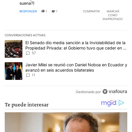
suena?)
RESPONDER
1
1
COMPARTIR
MARCAR
COMO
INAPROPIADO
CONVERSACIONES ACTIVAS
Este listado muestra los artículos con más comentarios en los últim
Un artículo de tendencia con el título "El Senado dio media sanci
El Senado dio media sanción a la Inviolabilidad de la
Propiedad Privada: el Gobierno tuvo que ceder en la
Ley del Manejo del Fuego
57
Un artículo de tendencia con el título "Javier Milei se reunió con
Javier Milei se reunió con Daniel Noboa en Ecuador y
avanzó en seis acuerdos bilaterales
11
Gestionado por