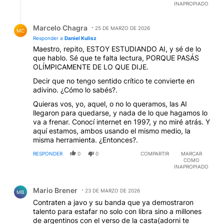
INAPROPIADO
Respuesta de Marcelo Chagra.
Marcelo Chagra
25 DE MARZO DE 2026
MC
Responder a
Daniel Kulisz
Maestro, repito, ESTOY ESTUDIANDO AI, y sé de lo
que hablo. Sé que te falta lectura, PORQUE PASÁS
OLÍMPICAMENTE DE LO QUE DIJE.
Decir que no tengo sentido crítico te convierte en
adivino. ¿Cómo lo sabés?.
Quieras vos, yo, aquel, o no lo queramos, las AI
llegaron para quedarse, y nada de lo que hagamos lo
va a frenar. Conocí internet en 1997, y no miré atrás. Y
aquí estamos, ambos usando el mismo medio, la
misma herramienta. ¿Entonces?.
RESPONDER
0
0
COMPARTIR
MARCAR
COMO
INAPROPIADO
Comentario de Mario Brener.
Mario Brener
23 DE MARZO DE 2026
MB
Contraten a javo y su banda que ya demostraron
talento para estafar no solo con libra sino a millones
de argentinos con el verso de la casta(adorni te