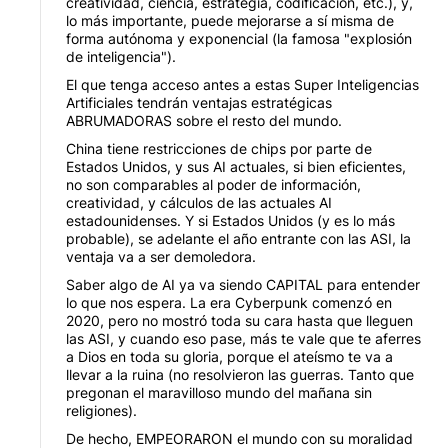
creatividad, ciencia, estrategia, codificación, etc.), y,
lo más importante, puede mejorarse a sí misma de
forma autónoma y exponencial (la famosa "explosión
de inteligencia").
El que tenga acceso antes a estas Super Inteligencias
Artificiales tendrán ventajas estratégicas
ABRUMADORAS sobre el resto del mundo.
China tiene restricciones de chips por parte de
Estados Unidos, y sus AI actuales, si bien eficientes,
no son comparables al poder de información,
creatividad, y cálculos de las actuales AI
estadounidenses. Y si Estados Unidos (y es lo más
probable), se adelante el año entrante con las ASI, la
ventaja va a ser demoledora.
Saber algo de AI ya va siendo CAPITAL para entender
lo que nos espera. La era Cyberpunk comenzó en
2020, pero no mostró toda su cara hasta que lleguen
las ASI, y cuando eso pase, más te vale que te aferres
a Dios en toda su gloria, porque el ateísmo te va a
llevar a la ruina (no resolvieron las guerras. Tanto que
pregonan el maravilloso mundo del mañana sin
religiones).
De hecho, EMPEORARON el mundo con su moralidad