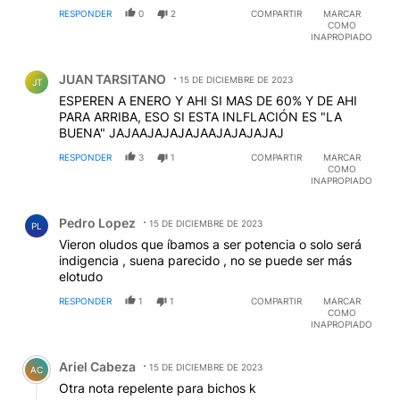
RESPONDER
0
2
COMPARTIR
MARCAR
COMO
INAPROPIADO
Comentario de JUAN TARSITANO.
JUAN TARSITANO
15 DE DICIEMBRE DE 2023
JT
ESPEREN A ENERO Y AHI SI MAS DE 60% Y DE AHI
PARA ARRIBA, ESO SI ESTA INLFLACIÓN ES "LA
BUENA" JAJAAJAJAJAJAAJAJAJAJAJ
RESPONDER
3
1
COMPARTIR
MARCAR
COMO
INAPROPIADO
Comentario de Pedro Lopez.
Pedro Lopez
15 DE DICIEMBRE DE 2023
PL
Vieron oludos que íbamos a ser potencia o solo será
indigencia , suena parecido , no se puede ser más
elotudo
RESPONDER
1
1
COMPARTIR
MARCAR
COMO
INAPROPIADO
Comentario de Ariel Cabeza.
Ariel Cabeza
15 DE DICIEMBRE DE 2023
AC
Otra nota repelente para bichos k