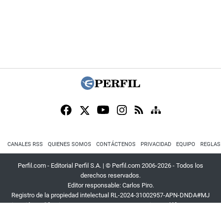
CANALES RSS
QUIENES SOMOS
CONTÁCTENOS
PRIVACIDAD
EQUIPO
REGLAS
Perfil.com - Editorial Perfil S.A.
| © Perfil.com 2006-2026 - Todos los
derechos reservados.
Editor responsable: Carlos Piro.
Registro de la propiedad intelectual RL-2024-31002957-APN-DNDA#MJ
Dirección:
California 2715
,
C1289ABI
,
CABA, Argentina
| Teléfono:
+54 9 11
3453 4567
| E-mail:
atencion@perfil.com