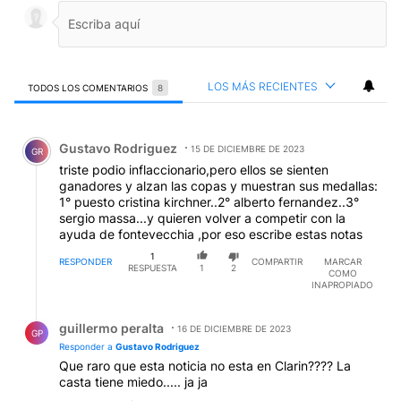
LOS MÁS RECIENTES
TODOS LOS COMENTARIOS
8
Todos los comentarios
Comentario de Gustavo Rodriguez.
Gustavo Rodriguez
15 DE DICIEMBRE DE 2023
GR
triste podio inflaccionario,pero ellos se sienten
ganadores y alzan las copas y muestran sus medallas:
1° puesto cristina kirchner..2° alberto fernandez..3°
sergio massa...y quieren volver a competir con la
ayuda de fontevecchia ,por eso escribe estas notas
1
RESPONDER
COMPARTIR
MARCAR
RESPUESTA
1
2
COMO
INAPROPIADO
Respuesta de guillermo peralta.
guillermo peralta
16 DE DICIEMBRE DE 2023
GP
Responder a
Gustavo Rodriguez
Que raro que esta noticia no esta en Clarin???? La
casta tiene miedo..... ja ja