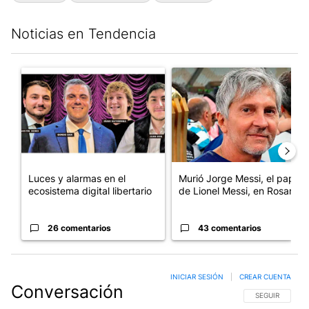
Noticias en Tendencia
Este listado muestra los artículos con más comentarios en los últim
Un artículo de tendencia con el título "Luces y alarmas en el eco
Un artículo de tendencia con e
Luces y alarmas en el
Murió Jorge Messi, el papá
ecosistema digital libertario
de Lionel Messi, en Rosario
26 comentarios
43 comentarios
INICIAR SESIÓN
|
CREAR CUENTA
Conversación
SIGA ESTA CO
SEGUIR