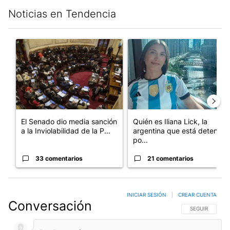
Noticias en Tendencia
Este listado muestra los artículos con más comentarios en los últim
Un artículo de tendencia con el título "El Senado dio media san
Un artículo de tendencia con e
El Senado dio media sanción
Quién es Iliana Lick, la
a la Inviolabilidad de la P...
argentina que está detenida
po...
33 comentarios
21 comentarios
INICIAR SESIÓN
|
CREAR CUENTA
Conversación
SIGA ESTA CO
SEGUIR