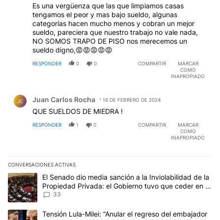
Es una vergüenza que las que limpiamos casas
tengamos el peor y mas bajo sueldo, algunas
categorías hacen mucho menos y cobran un mejor
sueldo, pareciera que nuestro trabajo no vale nada,
NO SOMOS TRAPO DE PISO nos merecemos un
sueldo digno,😡😡😡😡😡
RESPONDER
0
0
COMPARTIR
MARCAR
COMO
INAPROPIADO
Comentario de Juan Carlos Rocha.
Juan Carlos Rocha
16 DE FEBRERO DE 2024
JC
QUE SUELDOS DE MIEDRA !
RESPONDER
1
0
COMPARTIR
MARCAR
COMO
INAPROPIADO
CONVERSACIONES ACTIVAS
Este listado muestra los artículos con más comentarios en los últim
Un artículo de tendencia con el título "El Senado dio media sanci
El Senado dio media sanción a la Inviolabilidad de la
Propiedad Privada: el Gobierno tuvo que ceder en la
Ley del Manejo del Fuego
33
Un artículo de tendencia con el título "Tensión Lula-Milei: “Anu
Tensión Lula-Milei: “Anular el regreso del embajador