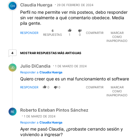
Comentario de Claudia Huerga.
Claudia Huerga
29 DE FEBRERO DE 2024
CH
Perfil no me permite ver mis posteos, debo responder
sin ver realmente a qué comentario obedece. Media
pila gente.
6
RESPONDER
COMPARTIR
MARCAR
RESPUESTAS
1
0
COMO
INAPROPIADO
4 respuestas más antiguas
MOSTRAR RESPUESTAS MÁS ANTIGUAS
4
Respuesta de Julio DiCandia.
Julio DiCandia
1 DE MARZO DE 2024
JD
Responder a
Claudia Huerga
Quiero creer que es un mal funcionamiento el software
RESPONDER
0
0
COMPARTIR
MARCAR
COMO
INAPROPIADO
Respuesta de Roberto Esteban Pintos Sánchez.
Roberto Esteban Pintos Sánchez
RE
1 DE MARZO DE 2024
Responder a
Claudia Huerga
Ayer me pasó Claudia, ¿probaste cerrando sesión y
volviendo a ingresar?