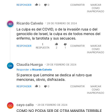
RESPONDER
0
0
COMPARTIR
MARCAR
COMO
INAPROPIADO
Comentario de Ricardo Calvelo.
Ricardo Calvelo
29 DE FEBRERO DE 2024
RC
La culpa es del COVID, o de la invasión rusa o del
genocidio de Israel, la culpa es de todos menos del
enfermo, la tarotista y sus secuaces.
1
RESPONDER
COMPARTIR
MARCAR
RESPUESTA
2
1
COMO
INAPROPIADO
Respuesta de Claudia Huerga.
Claudia Huerga
29 DE FEBRERO DE 2024
CH
Responder a
Ricardo Calvelo
Si parece que Lemoine se dedica al rubro que
mencionas, obvio, disfrazada.
RESPONDER
3
0
COMPARTIR
MARCAR
COMO
INAPROPIADO
Comentario de cayo callo.
cayo callo
29 DE FEBRERO DE 2024
CC
COMO NO PODIA SER DE OTRA MANERA TERRIBLE