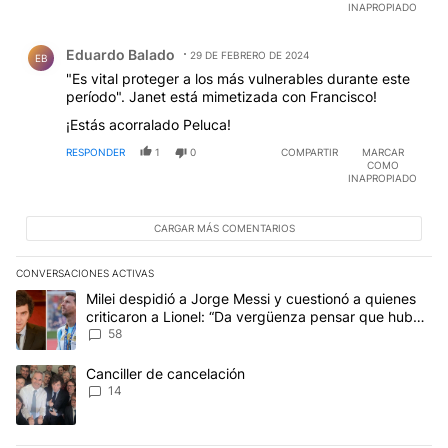
adelanto del fondo que en realidad debía hacerse e
INAPROPIADO
sep/24. QUE ESTAN VIENDO ( O SABEN) DESDE
Comentario de Eduardo Balado.
AFUERA QUE TANTO LES PREOCUPA?'
Eduardo Balado
29 DE FEBRERO DE 2024
EB
"Es vital proteger a los más vulnerables durante este
período". Janet está mimetizada con Francisco!
¡Estás acorralado Peluca!
RESPONDER
1
0
COMPARTIR
MARCAR
COMO
INAPROPIADO
CARGAR MÁS COMENTARIOS
CONVERSACIONES ACTIVAS
Este listado muestra los artículos con más comentarios en los últim
Un artículo de tendencia con el título "Milei despidió a Jorge Mes
Milei despidió a Jorge Messi y cuestionó a quienes
criticaron a Lionel: “Da vergüenza pensar que hubo
anti-Messi”
58
Un artículo de tendencia con el título "Canciller de cancelación" 
Canciller de cancelación
14