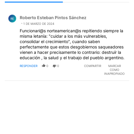
Todos los comentarios
Comentario de Roberto Esteban Pintos Sánchez.
Roberto Esteban Pintos Sánchez
RE
1 DE MARZO DE 2024
Funcionari@s norteamerican@s repitiendo siempre la
misma letanía: "cuidar a los más vulnerables,
consolidar el crecimiento", cuando saben
perfectamente que estos desgobiernos saqueadores
vienen a hacer precisamente lo contrario: destruír la
educación , la salud y el trabajo del pueblo argentino.
RESPONDER
0
0
COMPARTIR
MARCAR
COMO
INAPROPIADO