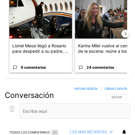
Lionel Messi llegó a Rosario
Karina Milei vuelve al centro
para despedir a su padre, ...
de la escena: reúne a los...
9 comentarios
24 comentarios
INICIAR SESIÓN
|
CREAR CUENTA
Conversación
SIGA ESTA CO
SEGUIR
LOS MÁS RECIENTES
TODOS LOS COMENTARIOS
23