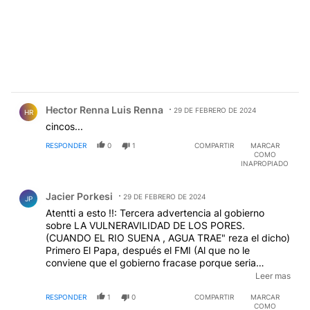
Comentario de Hector Renna Luis Renna.
Hector Renna Luis Renna
29 DE FEBRERO DE 2024
HR
cincos...
RESPONDER
0
1
COMPARTIR
MARCAR
COMO
INAPROPIADO
Comentario de Jacier Porkesi.
Jacier Porkesi
29 DE FEBRERO DE 2024
JP
Atentti a esto !!: Tercera advertencia al gobierno
sobre LA VULNERAVILIDAD DE LOS PORES.
(CUANDO EL RIO SUENA , AGUA TRAE" reza el dicho)
Primero El Papa, después el FMI (Al que no le
conviene que el gobierno fracase porque seria
cómplice de su fracaso y quedaría muy expuesto a la
Leer mas
critica internacional,) y ahora la Jefa del tesoro quien
RESPONDER
1
0
COMPARTIR
MARCAR
junto otros directivos avaló las garantías para un
COMO