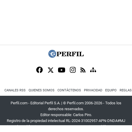
CANALES RSS
QUIENES SOMOS
CONTÁCTENOS
PRIVACIDAD
EQUIPO
REGLAS
Perfil.com - Editorial Perfil S.A.
| © Perfil.com 2006-2026 - Todos los
derechos reservados.
Editor responsable: Carlos Piro.
Registro de la propiedad intelectual RL-2024-31002957-APN-DNDA#MJ
Dirección:
California 2715
,
C1289ABI
,
CABA, Argentina
| Teléfono:
+54 9 11