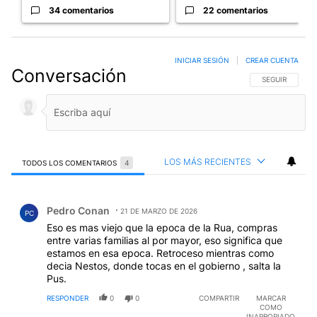
34 comentarios
22 comentarios
INICIAR SESIÓN
|
CREAR CUENTA
Conversación
SIGA ESTA CO
SEGUIR
LOS MÁS RECIENTES
TODOS LOS COMENTARIOS
4
Todos los comentarios
Comentario de Pedro Conan.
Pedro Conan
21 DE MARZO DE 2026
PC
Eso es mas viejo que la epoca de la Rua, compras
entre varias familias al por mayor, eso significa que
estamos en esa epoca. Retroceso mientras como
decia Nestos, donde tocas en el gobierno , salta la
Pus.
RESPONDER
0
0
COMPARTIR
MARCAR
COMO
INAPROPIADO