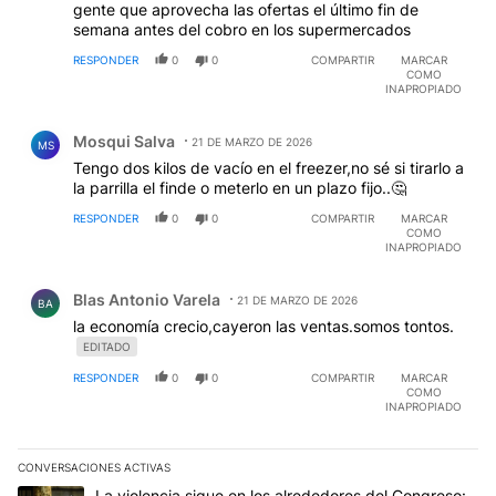
gente que aprovecha las ofertas el último fin de
semana antes del cobro en los supermercados
RESPONDER
0
0
COMPARTIR
MARCAR
COMO
INAPROPIADO
Comentario de Mosqui Salva.
Mosqui Salva
21 DE MARZO DE 2026
MS
Tengo dos kilos de vacío en el freezer,no sé si tirarlo a
la parrilla el finde o meterlo en un plazo fijo..🤔
RESPONDER
0
0
COMPARTIR
MARCAR
COMO
INAPROPIADO
Comentario de Blas Antonio Varela.
Blas Antonio Varela
21 DE MARZO DE 2026
BA
la economía crecio,cayeron las ventas.somos tontos.
EDITADO
RESPONDER
0
0
COMPARTIR
MARCAR
COMO
INAPROPIADO
CONVERSACIONES ACTIVAS
Este listado muestra los artículos con más comentarios en los últim
Un artículo de tendencia con el título "La violencia sigue en los 
La violencia sigue en los alrededores del Congreso: