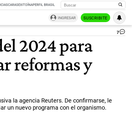
ICIAS
CARAS
EXITOÍNA
PERFIL BRASIL
INGRESAR
SUSCRIBITE
7
En
del 2024 para
da
Mil
y
ar reformas y
la
dir
del
FM
Kri
Ge
|
CE
siva la agencia Reuters. De confirmarse, le
iar un nuevo programa con el organismo.