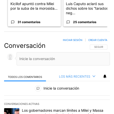
Kicillof apuntó contra Milei
Luis Caputo aclaró sus
por la suba de la morosida...
dichos sobre los “tarados” y
neg...
31 comentarios
25 comentarios
INICIAR SESIÓN
|
CREAR CUENTA
Conversación
SIGA ESTA CO
SEGUIR
LOS MÁS RECIENTES
TODOS LOS COMENTARIOS
Todos los comentarios
Inicie la conversación
CONVERSACIONES ACTIVAS
Este listado muestra los artículos con más comentarios en los últim
Un artículo de tendencia con el título "Los gobernadores marcan l
Los gobernadores marcan límites a Milei y Massa