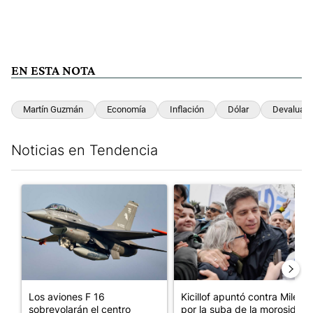
EN ESTA NOTA
Martín Guzmán
Economía
Inflación
Dólar
Devaluaci
Noticias en Tendencia
Este listado muestra los artículos con más comentarios en los últim
Un artículo de tendencia con el título "Los aviones F 16 sobrevo
Un artículo de tendencia con el
Los aviones F 16
Kicillof apuntó contra Milei
sobrevolarán el centro
por la suba de la morosida...