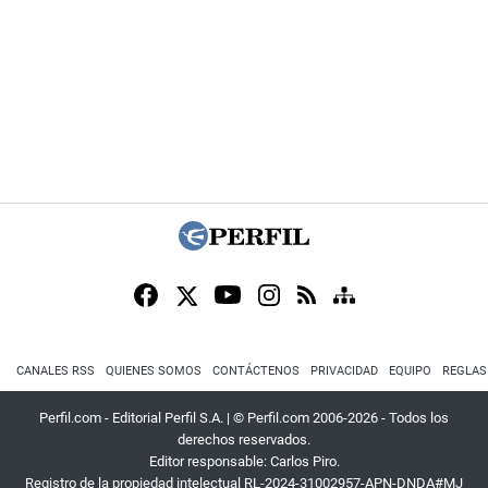
CANALES RSS
QUIENES SOMOS
CONTÁCTENOS
PRIVACIDAD
EQUIPO
REGLAS
Perfil.com - Editorial Perfil S.A.
| © Perfil.com 2006-2026 - Todos los
derechos reservados.
Editor responsable: Carlos Piro.
Registro de la propiedad intelectual RL-2024-31002957-APN-DNDA#MJ