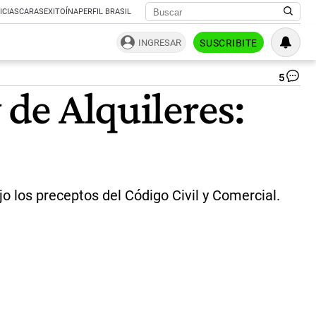
ICIAS
CARAS
EXITOÍNA
PERFIL BRASIL
INGRESAR
SUSCRIBITE
5
Da
 de Alquileres:
Za
“L
ley
de
alq
es
la
ra
jo los preceptos del Código Civil y Comercial.
de
un
árb
qu
se
vi
se
ha
mu