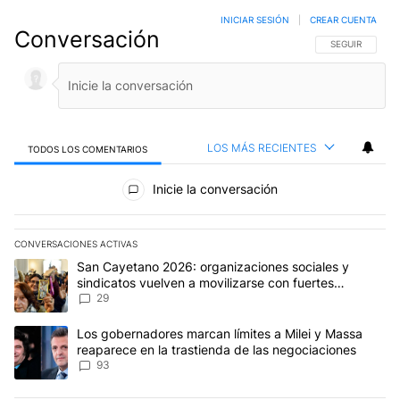
INICIAR SESIÓN
|
CREAR CUENTA
Conversación
SIGA ESTA CO
SEGUIR
LOS MÁS RECIENTES
TODOS LOS COMENTARIOS
Todos los comentarios
Inicie la conversación
CONVERSACIONES ACTIVAS
Este listado muestra los artículos con más comentarios en los últim
Un artículo de tendencia con el título "San Cayetano 2026: organi
San Cayetano 2026: organizaciones sociales y
sindicatos vuelven a movilizarse con fuertes
reclamos al Gobierno
29
Un artículo de tendencia con el título "Los gobernadores marcan l
Los gobernadores marcan límites a Milei y Massa
reaparece en la trastienda de las negociaciones
93