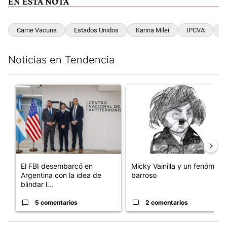
EN ESTA NOTA
Carne Vacuna
Estados Unidos
Karina Milei
IPCVA
E
Noticias en Tendencia
Este listado muestra los artículos con más comentarios en los últim
Un artículo de tendencia con el título "El FBI desembarcó en Arge
Un artículo de tendencia con e
El FBI desembarcó en
Micky Vainilla y un fenómeno
Argentina con la idea de
barroso
blindar l...
5 comentarios
2 comentarios