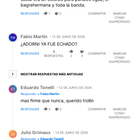
bagrehermana y toda la banda.
RESPONDER
1
2
COMPARTIR
MARCAR
COMO
INAPROPIADO
Comentario de Fabio Martín.
Fabio Martín
12 DE JUNIO DE 2026
FM
¿ADORNI YA FUE ECHADO?
3
RESPONDER
COMPARTIR
MARCAR
RESPUESTAS
2
3
COMO
INAPROPIADO
1 respuesta más antiguas
MOSTRAR RESPUESTAS MÁS ANTIGUAS
1
Respuesta de Eduardo Tonelli.
Eduardo Tonelli
12 DE JUNIO DE 2026
ET
Responder a
Fabio Martín
mas firme que nunca, querido trollin
RESPONDER
5
2
COMPARTIR
MARCAR
COMO
INAPROPIADO
Respuesta de Julio Grimaux.
Julio Grimaux
13 DE JUNIO DE 2026
JG
Responder a
Eduardo Tonelli