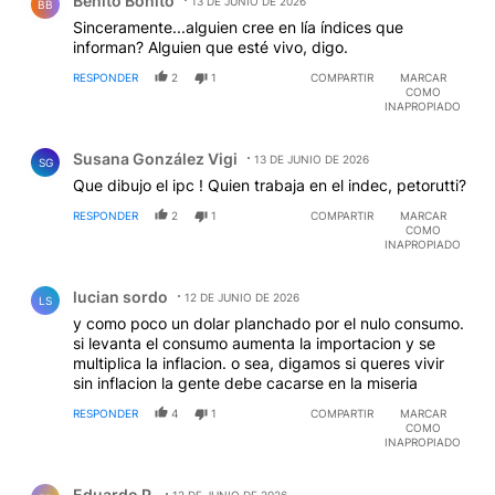
Benito Bonito
13 DE JUNIO DE 2026
BB
Sinceramente...alguien cree en lía índices que
informan? Alguien que esté vivo, digo.
RESPONDER
2
1
COMPARTIR
MARCAR
COMO
INAPROPIADO
Comentario de Susana González Vigi.
Susana González Vigi
13 DE JUNIO DE 2026
SG
Que dibujo el ipc ! Quien trabaja en el indec, petorutti?
RESPONDER
2
1
COMPARTIR
MARCAR
COMO
INAPROPIADO
Comentario de lucian sordo.
lucian sordo
12 DE JUNIO DE 2026
LS
y como poco un dolar planchado por el nulo consumo.
si levanta el consumo aumenta la importacion y se
multiplica la inflacion. o sea, digamos si queres vivir
sin inflacion la gente debe cacarse en la miseria
RESPONDER
4
1
COMPARTIR
MARCAR
COMO
INAPROPIADO
Comentario de Eduardo P..
Eduardo P.
12 DE JUNIO DE 2026