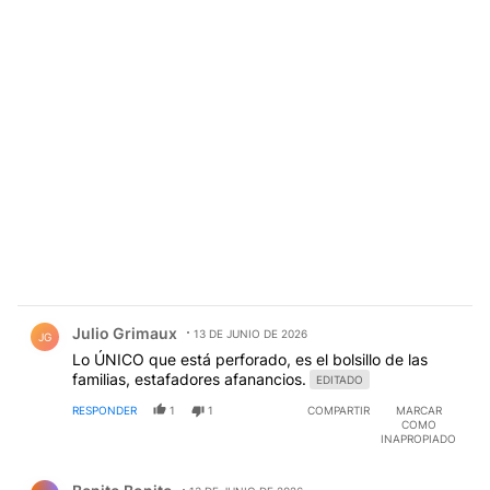
Comentario de Julio Grimaux.
Julio Grimaux
13 DE JUNIO DE 2026
JG
Lo ÚNICO que está perforado, es el bolsillo de las
familias, estafadores afanancios.
EDITADO
RESPONDER
1
1
COMPARTIR
MARCAR
COMO
INAPROPIADO
Comentario de Benito Bonito.