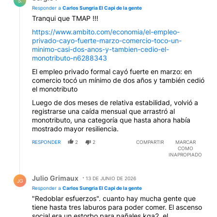
S.
Responder a
Carlos Sungria El Capi de la gente
Tranqui que TMAP !!!
https://www.ambito.com/economia/el-empleo-
privado-cayo-fuerte-marzo-comercio-toco-un-
minimo-casi-dos-anos-y-tambien-cedio-el-
monotributo-n6288343
El empleo privado formal cayó fuerte en marzo: en
comercio tocó un mínimo de dos años y también cedió
el monotributo
Luego de dos meses de relativa estabilidad, volvió a
registrarse una caída mensual que arrastró al
monotributo, una categoría que hasta ahora había
mostrado mayor resiliencia.
RESPONDER
2
2
COMPARTIR
MARCAR
COMO
INAPROPIADO
Respuesta de Julio Grimaux.
Julio Grimaux
13 DE JUNIO DE 2026
JG
Responder a
Carlos Sungria El Capi de la gente
"Redoblar esfuerzos". cuanto hay mucha gente que
tiene hasta tres laburos para poder comer. El ascenso
social era un estorbo para pañales kga2, el