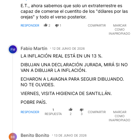
E.T., ahora sabemos que solo un extraterrestre es
capaz de comerse el cuentito de los "dólares por las
orejas" y todo el verso posterior.
RESPONDER
2
1
COMPARTIR
MARCAR
COMO
INAPROPIADO
Comentario de Fabio Martín.
Fabio Martín
12 DE JUNIO DE 2026
FM
LA INFLACIÓN REAL ESTÁ EN UN 13 %.
DIBUJAN UNA DECLARACIÓN JURADA, MIRÁ SI NO
VAN A DIBUJAR LA INFLACIÓN.
ECHARON A LAVAGNA PARA SEGUIR DIBUJANDO.
NO TE OLVIDES.
VIERNES, VISITA HIGIENICA DE SANTILLÁN.
POBRE PAÍS.
1
RESPONDER
COMPARTIR
MARCAR
RESPUESTA
2
3
COMO
INAPROPIADO
Respuesta de Benito Bonito.
Benito Bonito
13 DE JUNIO DE 2026
BB