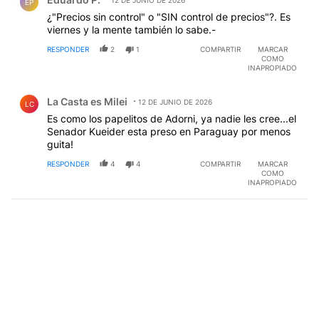
EP
¿"Precios sin control" o "SIN control de precios"?. Es
viernes y la mente también lo sabe.-
RESPONDER
2
1
COMPARTIR
MARCAR
COMO
INAPROPIADO
Comentario de La Casta es Milei.
La Casta es Milei
12 DE JUNIO DE 2026
LC
Es como los papelitos de Adorni, ya nadie les cree...el
Senador Kueider esta preso en Paraguay por menos
guita!
RESPONDER
4
4
COMPARTIR
MARCAR
COMO
INAPROPIADO