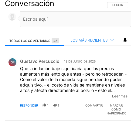
Conversación
SIGA ESTA CO
SEGUIR
LOS MÁS RECIENTES
TODOS LOS COMENTARIOS
42
Todos los comentarios
Comentario de Gustavo Percuccio.
Gustavo Percuccio
13 DE JUNIO DE 2026
GP
Que la inflación baje significaría que los precios
aumenten más lento que antes - pero no retroceden -
Como el valor de la moneda sigue perdiendo poder
adquisitivo, - el costo de vida se mantiene en niveles
altos y afecta directamente al bolsillo - esto el
gobierno lo sabe - e insiste midiendo con índices
Leer mas
vetustos que no representan la realidad - por eso es
RESPONDER
1
1
COMPARTIR
MARCAR
poco /nada creíble el IPC publicado -
COMO
INAPROPIADO