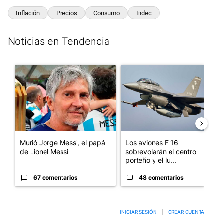
Inflación
Precios
Consumo
Indec
Noticias en Tendencia
Este listado muestra los artículos con más comentarios en los últim
Un artículo de tendencia con el título "Murió Jorge Messi, el p
Un artículo de tendencia con e
Murió Jorge Messi, el papá
Los aviones F 16
de Lionel Messi
sobrevolarán el centro
porteño y el lu...
67 comentarios
48 comentarios
INICIAR SESIÓN
|
CREAR CUENTA