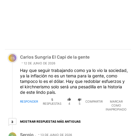
Comentario de Carlos Sungria El Capi de la gente.
Carlos Sungria El Capi de la gente
CS
12 DE JUNIO DE 2026
Hay que seguir trabajando como ya lo vio la sociedad,
ya la inflación no es un tema para la gente, como
tampoco lo es el dólar. Hay que redoblar esfuerzos y
el kirchnerismo solo será una pesadilla en la historia
de este lindo país.
5
RESPONDER
COMPARTIR
MARCAR
RESPUESTAS
4
5
COMO
INAPROPIADO
3 respuestas más antiguas
MOSTRAR RESPUESTAS MÁS ANTIGUAS
3
Respuesta de Sergio ..
Sergio .
13 DE JUNIO DE 2026