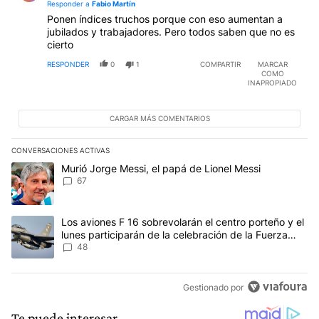
Responder a
Fabio Martín
Ponen índices truchos porque con eso aumentan a
jubilados y trabajadores. Pero todos saben que no es
cierto
RESPONDER
0
1
COMPARTIR
MARCAR
COMO
INAPROPIADO
CARGAR MÁS COMENTARIOS
CONVERSACIONES ACTIVAS
Este listado muestra los artículos con más comentarios en los últim
Un artículo de tendencia con el título "Murió Jorge Messi, el papá
Murió Jorge Messi, el papá de Lionel Messi
67
Un artículo de tendencia con el título "Los aviones F 16 sobrevola
Los aviones F 16 sobrevolarán el centro porteño y el
lunes participarán de la celebración de la Fuerza
Aérea
48
Gestionado por