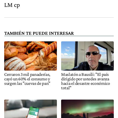
LM cp
TAMBIÉN TE PUEDE INTERESAR
Cerraron 3 mil panaderías,
Maslatón a Bausili: "El país
cayó un 60% el consumo y
dirigido por ustedes avanza
surgen las "cuevas de pan"
hacia el desastre económico
total"