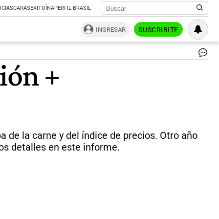
ICIAS
CARAS
EXITOÍNA
PERFIL BRASIL
INGRESAR
SUSCRIBITE
Im
ción +
de
la
gir
del
pre
Alb
Fe
po
 de la carne y del índice de precios. Otro año
Ch
Los detalles en este informe.
|
Pr