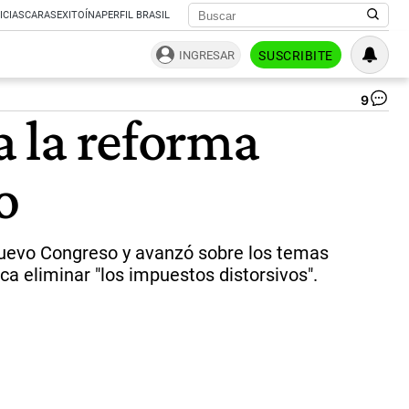
ICIAS
CARAS
EXITOÍNA
PERFIL BRASIL
INGRESAR
SUSCRIBITE
9
Ofi
a la reforma
de
tra
|
o
Ce
l nuevo Congreso y avanzó sobre los temas
a eliminar "los impuestos distorsivos".