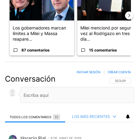
Los gobernadores marcan
Milei mencionó por segunda
límites a Milei y Massa
vez al Rodrigazo en tres
reapare...
día...
87 comentarios
15 comentarios
INICIAR SESIÓN
|
CREAR CUENTA
Conversación
SIGA ESTA CO
SEGUIR
LOS MÁS RECIENTES
TODOS LOS COMENTARIOS
55
Todos los comentarios
Comentario de Horacio Rial.
Horacio Rial
9 DE JUNIO DE 2026