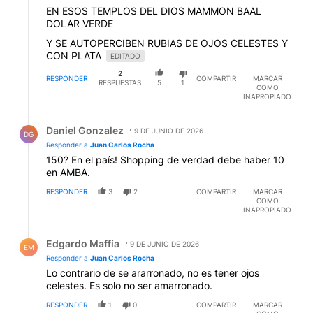
EN ESOS TEMPLOS DEL DIOS MAMMON BAAL
DOLAR VERDE
Y SE AUTOPERCIBEN RUBIAS DE OJOS CELESTES Y
CON PLATA
EDITADO
2
RESPONDER
COMPARTIR
MARCAR
RESPUESTAS
5
1
COMO
INAPROPIADO
Respuesta de Daniel Gonzalez.
Daniel Gonzalez
9 DE JUNIO DE 2026
DG
Responder a
Juan Carlos Rocha
150? En el país! Shopping de verdad debe haber 10
en AMBA.
RESPONDER
3
2
COMPARTIR
MARCAR
COMO
INAPROPIADO
Respuesta de Edgardo Maffía.
Edgardo Maffía
9 DE JUNIO DE 2026
EM
Responder a
Juan Carlos Rocha
Lo contrario de se ararronado, no es tener ojos
celestes. Es solo no ser amarronado.
RESPONDER
1
0
COMPARTIR
MARCAR