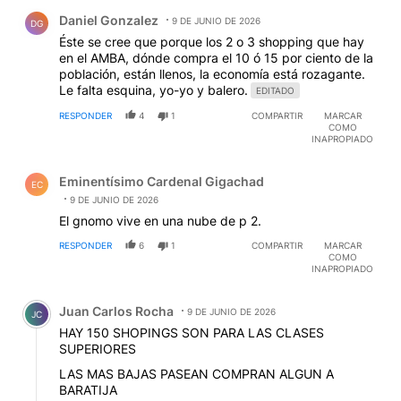
Comentario de Daniel Gonzalez.
Daniel Gonzalez
9 DE JUNIO DE 2026
DG
Éste se cree que porque los 2 o 3 shopping que hay
en el AMBA, dónde compra el 10 ó 15 por ciento de la
población, están llenos, la economía está rozagante.
Le falta esquina, yo-yo y balero.
EDITADO
RESPONDER
4
1
COMPARTIR
MARCAR
COMO
INAPROPIADO
Comentario de Eminentísimo Cardenal Gigachad.
Eminentísimo Cardenal Gigachad
EC
9 DE JUNIO DE 2026
El gnomo vive en una nube de p 2.
RESPONDER
6
1
COMPARTIR
MARCAR
COMO
INAPROPIADO
Comentario de Juan Carlos Rocha.
Juan Carlos Rocha
9 DE JUNIO DE 2026
JC
HAY 150 SHOPINGS SON PARA LAS CLASES
SUPERIORES
LAS MAS BAJAS PASEAN COMPRAN ALGUN A
BARATIJA