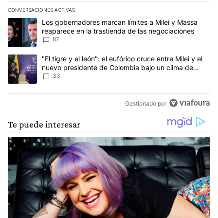
CONVERSACIONES ACTIVAS
Este listado muestra los artículos con más comentarios en los últim
Un artículo de tendencia con el título "Los gobernadores marcan l
Los gobernadores marcan límites a Milei y Massa
reaparece en la trastienda de las negociaciones
87
Un artículo de tendencia con el título ""El tigre y el león": el eu
"El tigre y el león": el eufórico cruce entre Milei y el
nuevo presidente de Colombia bajo un clima de
máxima tensión
33
Gestionado por