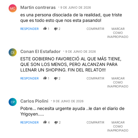
Comentario de Martin contreras.
Martin contreras
9 DE JUNIO DE 2026
MC
es una persona disociada de la realidad, que triste
que es todo esto que nos esta pasando!
RESPONDER
1
2
COMPARTIR
MARCAR
COMO
INAPROPIADO
Comentario de Conan El Estafador.
Conan El Estafador
9 DE JUNIO DE 2026
CE
ESTE GOBIERNO FAVORECIÓ AL QUE MÁS TIENE,
QUE SON LOS MENOS, PERO ALCANZAN PARA
LLENAR UN SHOPING. FIN DEL RELATO!!!
RESPONDER
1
2
COMPARTIR
MARCAR
COMO
INAPROPIADO
Comentario de Carlos Piolini.
Carlos Piolini
9 DE JUNIO DE 2026
CP
Pobre... necesita urgente ayuda ..le dan el diario de
Yrigoyen.....
RESPONDER
4
2
COMPARTIR
MARCAR
COMO
INAPROPIADO