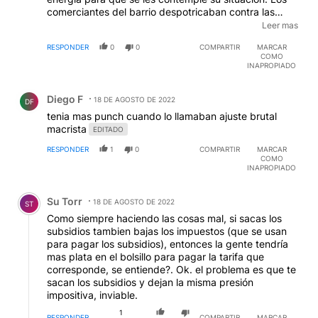
comerciantes del barrio despotricaban contra las
tarifas "regaladas" y los planes sociales. Ahora
Leer mas
deberán afrontar el aumento de tarifas sumado a que
RESPONDER
0
0
COMPARTIR
MARCAR
si comienzan a sacar los planes sociales le van a
COMO
vender a Gardel.
INAPROPIADO
Comentario de Diego F.
Diego F
18 DE AGOSTO DE 2022
DF
tenia mas punch cuando lo llamaban ajuste brutal
macrista
EDITADO
RESPONDER
1
0
COMPARTIR
MARCAR
COMO
INAPROPIADO
Comentario de Su Torr.
Su Torr
18 DE AGOSTO DE 2022
ST
Como siempre haciendo las cosas mal, si sacas los
subsidios tambien bajas los impuestos (que se usan
para pagar los subsidios), entonces la gente tendría
mas plata en el bolsillo para pagar la tarifa que
corresponde, se entiende?. Ok. el problema es que te
sacan los subsidios y dejan la misma presión
impositiva, inviable.
1
RESPONDER
COMPARTIR
MARCAR