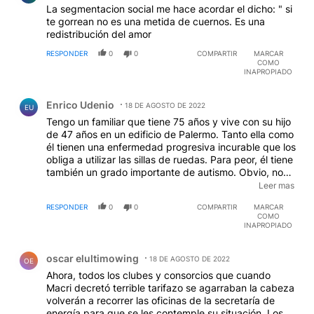
La segmentacion social me hace acordar el dicho: " si
te gorrean no es una metida de cuernos. Es una
redistribución del amor
RESPONDER
0
0
COMPARTIR
MARCAR
COMO
INAPROPIADO
Comentario de Enrico Udenio.
Enrico Udenio
18 DE AGOSTO DE 2022
EU
Tengo un familiar que tiene 75 años y vive con su hijo
de 47 años en un edificio de Palermo. Tanto ella como
él tienen una enfermedad progresiva incurable que los
obliga a utilizar las sillas de ruedas. Para peor, él tiene
también un grado importante de autismo. Obvio, no
pueden trabajar. Por la zona, ¿van a pagar tarifa
Leer mas
plena? ¿No hay ninguna pfrevención para este sector
RESPONDER
0
0
COMPARTIR
MARCAR
de la población, independientemente de donde viven?
COMO
INAPROPIADO
Comentario de oscar elultimowing.
oscar elultimowing
18 DE AGOSTO DE 2022
OE
Ahora, todos los clubes y consorcios que cuando
Macri decretó terrible tarifazo se agarraban la cabeza
volverán a recorrer las oficinas de la secretaría de
energía para que se les contemple su situación. Los