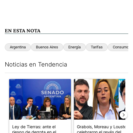
EN ESTA NOTA
Argentina
Buenos Aires
Energía
Tarifas
Consumo
Noticias en Tendencia
Este listado muestra los artículos con más comentarios en los últim
Un artículo de tendencia con el título "Ley de Tierras: ante el 
Un artículo de tendencia con e
Ley de Tierras: ante el
Grabois, Moreau y Lousteau
riesgo de derrota en el
celebraron el revés del