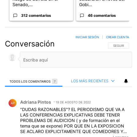
Senado,...
Gobi...
312 comentarios
46 comentarios
INICIAR SESIÓN
|
CREAR CUENTA
Conversación
SIGA ESTA CO
SEGUIR
LOS MÁS RECIENTES
TODOS LOS COMENTARIOS
7
Todos los comentarios
Comentario de Adriana Pintos.
Adriana Pintos
19 DE AGOSTO DE 2022
AP
"DUDAS RAZONABLES"? EL PERIODISMO QUE VA A
LAS CONFERENCIAS EXPLICATIVAS DEBE TENER
PROBLEMAS DE AUDICION ( y de formación en el
tema que se expone) POR QUE EN LA EXPOSICION
SE ACLARO EXPLICITAMENTE QUE COMEDORES Y
MERENDEROS NO IBAN A ESTAR ALCANZADOS POR