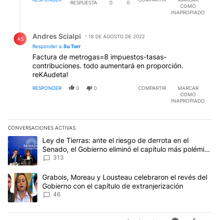
RESPUESTA
0
0
COMO
INAPROPIADO
Respuesta de Andres Scialpi.
Andres Scialpi
18 DE AGOSTO DE 2022
AS
Responder a
Su Torr
Factura de metrogas=8 impuestos-tasas-
contribuciones. todo aumentará en proporción.
reKAudeta!
RESPONDER
0
0
COMPARTIR
MARCAR
COMO
INAPROPIADO
CONVERSACIONES ACTIVAS
Este listado muestra los artículos con más comentarios en los últim
Un artículo de tendencia con el título "Ley de Tierras: ante el ri
Ley de Tierras: ante el riesgo de derrota en el
Senado, el Gobierno eliminó el capítulo más polémico
del proyecto
313
Un artículo de tendencia con el título "Grabois, Moreau y Lousteau
Grabois, Moreau y Lousteau celebraron el revés del
Gobierno con el capítulo de extranjerización
46