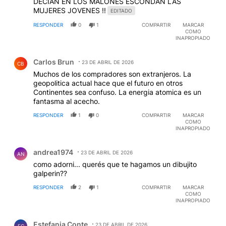
DECIAN EN LOS MALONES ESCONDAN LAS
MUJERES JOVENES !!
EDITADO
RESPONDER
0
1
COMPARTIR
MARCAR
COMO
INAPROPIADO
Comentario de Carlos Brun.
Carlos Brun
23 DE ABRIL DE 2026
CB
Muchos de los compradores son extranjeros. La
geopolitica actual hace que el futuro en otros
Continentes sea confuso. La energia atomica es un
fantasma al acecho.
RESPONDER
1
0
COMPARTIR
MARCAR
COMO
INAPROPIADO
Comentario de andrea1974 .
andrea1974
23 DE ABRIL DE 2026
AN
como adorni... querés que te hagamos un dibujito
galperin??
RESPONDER
2
1
COMPARTIR
MARCAR
COMO
INAPROPIADO
Comentario de Estefania Conte.
Estefania Conte
23 DE ABRIL DE 2026