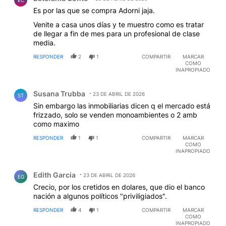
EC
Es por las que se compra Adorni jaja.
Venite a casa unos días y te muestro como es tratar
de llegar a fin de mes para un profesional de clase
media.
RESPONDER
2
1
COMPARTIR
MARCAR
COMO
INAPROPIADO
Comentario de Susana Trubba.
Susana Trubba
23 DE ABRIL DE 2026
ST
Sin embargo las inmobiliarias dicen q el mercado está
frizzado, solo se venden monoambientes o 2 amb
como maximo
RESPONDER
1
1
COMPARTIR
MARCAR
COMO
INAPROPIADO
Comentario de Edith Garcia.
Edith Garcia
23 DE ABRIL DE 2026
EG
Crecio, por los cretidos en dolares, que dio el banco
nación a algunos políticos "priviligiados".
RESPONDER
4
1
COMPARTIR
MARCAR
COMO
INAPROPIADO