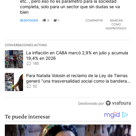
etc. , pero eso no es parámetro para la sociedad
completa, solo para un sector que sin dudas se va
bien
RESPONDER
4
1
COMPARTIR
MARCAR
COMO
INAPROPIADO
CONVERSACIONES ACTIVAS
Este listado muestra los artículos con más comentarios en los últim
Un artículo de tendencia con el título "La inflación en CABA mar
La inflación en CABA marcó 2,9% en julio y acumula
19,4% en 2026
185
Un artículo de tendencia con el título "Para Natalia Volosin el re
Para Natalia Volosin el reclamo de la Ley de Tierras
generó "una trasversalidad social como la bandera
de Malvinas"
52
Gestionado por