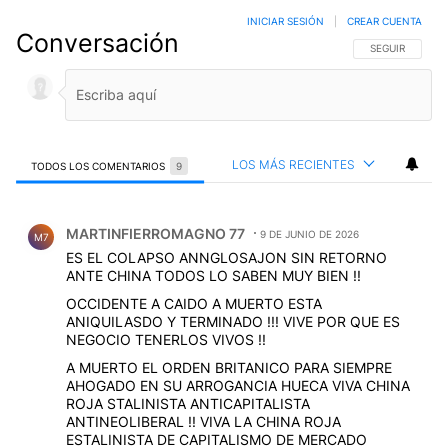
INICIAR SESIÓN
|
CREAR CUENTA
Conversación
SIGA ESTA CO
SEGUIR
LOS MÁS RECIENTES
TODOS LOS COMENTARIOS
9
Todos los comentarios
Comentario de MARTINFIERROMAGNO 77.
MARTINFIERROMAGNO 77
9 DE JUNIO DE 2026
M7
ES EL COLAPSO ANNGLOSAJON SIN RETORNO
ANTE CHINA TODOS LO SABEN MUY BIEN !!
OCCIDENTE A CAIDO A MUERTO ESTA
ANIQUILASDO Y TERMINADO !!! VIVE POR QUE ES
NEGOCIO TENERLOS VIVOS !!
A MUERTO EL ORDEN BRITANICO PARA SIEMPRE
AHOGADO EN SU ARROGANCIA HUECA VIVA CHINA
ROJA STALINISTA ANTICAPITALISTA
ANTINEOLIBERAL !! VIVA LA CHINA ROJA
ESTALINISTA DE CAPITALISMO DE MERCADO