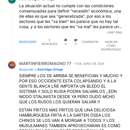
La situación actual no cumple con las condiciones
consensuadas para definir "recesión" económica, una
de ellas es que sea "generalizada", por eso a los
sectores que les "va bien" les parece que no hay tal
cosa, y a los sectores que les "va mal" les parece una
obviedad. Sucede que las medidas económicas de
Leer mas
esta gestión orientadas a corregir la "macroeconomía"
1
desentendiéndose del impacto en la economía real
RESPONDER
COMPARTIR
MARCAR
RESPUESTA
0
0
COMO
("microeconomía") ("yo me ocupo de la
INAPROPIADO
macroeconomía, de la 'micro' ocúpense uds." - Milei
dixit) están consolidando una situación
Respuesta de MARTINFIERROMAGNO 77.
socioeconómica "asimétrica" (una minoría medrando y
MARTINFIERROMAGNO 77
9 DE JUNIO DE 2026
M7
una mayoría constatando un deterioro progresivo en
Responder a
Raúl Edgar Ortego
su calidad de vida). Los indicadores de actividad
SIEMPRE LOS DE ARRIBA SE BENEFICIAN Y MUCHO Y
económica - siempre "heterogénea", es decir, un
POR ESO OCCIDENTE ESTA COLAPSANDO Y A LA
conjunto de valores diversos - expresados con
GENTE BLANCA LÑE IMPORTA UN BLEDO EL
"promedios" apenas disimulan esa asimetría... basta
SISTEMA Y SOLO RUSIA PODRA SALVARLOS ,,EDN
con observar los "desvíos" y la forma de la curva de
MODO STALINISTA DESDE YA PERO DUDO MCHO
referencia (curtosis).
QUE LOS RUSOS LOS QUIERAN SALVAR !!
ESTAN FRITOS MAS FRITOS QUE UNA DELICIOSA
HAMBURGUESA FRITA A LA SARTEN OSEA LOS
CHINOS SE LOS VAN A MORGAR A TODOS Y LOS
MUSULMANES TAMBIEN APROVECHARAN ES COMO