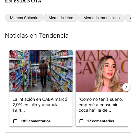
EN ESTA NOTA
Marcos Galperin
Mercado Libre
Mercado Inmobiliario
Act
Noticias en Tendencia
Este listado muestra los artículos con más comentarios en los últim
Un artículo de tendencia con el título "La inflación en CABA m
Un artículo de tendencia con e
La inflación en CABA marcó
“Como no tenía sueño,
2,9% en julio y acumula
empecé a consumir
19,4...
cocaína”: la de...
185 comentarios
17 comentarios