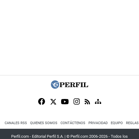
CANALES RSS
QUIENES SOMOS
CONTÁCTENOS
PRIVACIDAD
EQUIPO
REGLAS
Perfil.com - Editorial Perfil S.A.
| © Perfil.com 2006-2026 - Todos los