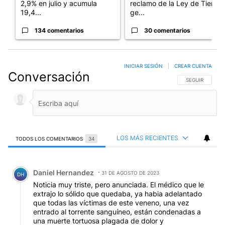
2,9% en julio y acumula
reclamo de la Ley de Tierras
19,4...
ge...
134 comentarios
30 comentarios
INICIAR SESIÓN
|
CREAR CUENTA
Conversación
SIGA ESTA CO
SEGUIR
LOS MÁS RECIENTES
TODOS LOS COMENTARIOS
34
Todos los comentarios
Comentario de Daniel Hernandez.
Daniel Hernandez
31 DE AGOSTO DE 2023
DH
Noticia muy triste, pero anunciada. El médico que le
extrajo lo sólido que quedaba, ya habia adelantado
que todas las víctimas de este veneno, una vez
entrado al torrente sanguíneo, están condenadas a
una muerte tortuosa plagada de dolor y