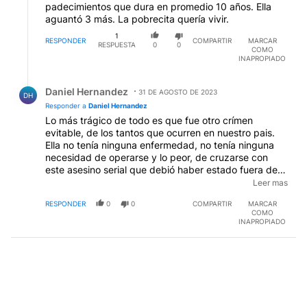
padecimientos que dura en promedio 10 años. Ella
aguantó 3 más. La pobrecita quería vivir.
1
RESPONDER
COMPARTIR
MARCAR
RESPUESTA
0
0
COMO
INAPROPIADO
Respuesta de Daniel Hernandez.
Daniel Hernandez
31 DE AGOSTO DE 2023
DH
Responder a
Daniel Hernandez
Lo más trágico de todo es que fue otro crímen
evitable, de los tantos que ocurren en nuestro pais.
Ella no tenía ninguna enfermedad, no tenía ninguna
necesidad de operarse y lo peor, de cruzarse con
este asesino serial que debió haber estado fuera de
circulación hace rato, con un estado eficiente. Con
Leer mas
una legislación, controles y justicia que trabaje para
RESPONDER
0
0
COMPARTIR
MARCAR
los ciudadanos y no para proteger y dar cobertura y
COMO
zona liberada, a nichos de negocios y demonios
INAPROPIADO
inescrupulosos. QEPD Silvina y ojalá tu desgracia
movilice a los fósiles que créen que la Argentina solo
es un problema económico.