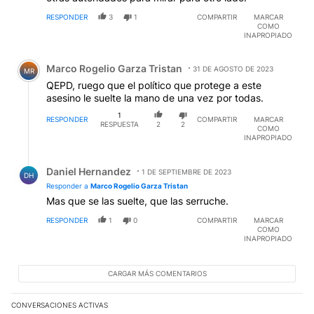
RESPONDER
3
1
COMPARTIR
MARCAR
COMO
INAPROPIADO
Comentario de Marco Rogelio Garza Tristan.
Marco Rogelio Garza Tristan
31 DE AGOSTO DE 2023
MR
QEPD, ruego que el político que protege a este
asesino le suelte la mano de una vez por todas.
1
RESPONDER
COMPARTIR
MARCAR
RESPUESTA
2
2
COMO
INAPROPIADO
Respuesta de Daniel Hernandez.
Daniel Hernandez
1 DE SEPTIEMBRE DE 2023
DH
Responder a
Marco Rogelio Garza Tristan
Mas que se las suelte, que las serruche.
RESPONDER
1
0
COMPARTIR
MARCAR
COMO
INAPROPIADO
CARGAR MÁS COMENTARIOS
CONVERSACIONES ACTIVAS