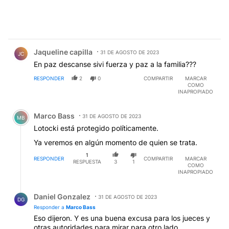
Comentario de Jaqueline capilla.
Jaqueline capilla
31 DE AGOSTO DE 2023
JC
En paz descanse sivi fuerza y paz a la familia???
RESPONDER
2
0
COMPARTIR
MARCAR
COMO
INAPROPIADO
Comentario de Marco Bass.
Marco Bass
31 DE AGOSTO DE 2023
MB
Lotocki está protegido políticamente.
Ya veremos en algún momento de quien se trata.
1
RESPONDER
COMPARTIR
MARCAR
RESPUESTA
3
1
COMO
INAPROPIADO
Respuesta de Daniel Gonzalez.
Daniel Gonzalez
31 DE AGOSTO DE 2023
DG
Responder a
Marco Bass
Eso dijeron. Y es una buena excusa para los jueces y
otras autoridades para mirar para otro lado.