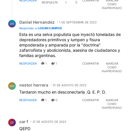
RESPONDER
COMPARTIR
MARCAR
RESPUESTA
1
0
COMO
INAPROPIADO
Respuesta de Daniel Hernandez.
Daniel Hernandez
1 DE SEPTIEMBRE DE 2023
DH
Responder a
LOGAN CAMPOS
Esta es una selva populista que inyectó toneladas de
depredadores primitivos y lumpen y fisura
empoderada y amparada por la "doctrina"
zafarroñista y abolicionista, asesina de ciudadanos y
familias argentinas.
RESPONDER
1
1
COMPARTIR
MARCAR
COMO
INAPROPIADO
Comentario de nestor herrera.
nestor herrera
31 DE AGOSTO DE 2023
NH
Tardaron mucho en desconectarla .Q. E. P. D.
RESPONDER
1
0
COMPARTIR
MARCAR
COMO
INAPROPIADO
Comentario de car f.
car f
31 DE AGOSTO DE 2023
CF
QEPD