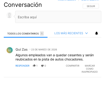
Conversación
SIGA ESTA CO
SEGUIR
LOS MÁS RECIENTES
TODOS LOS COMENTARIOS
1
Todos los comentarios
Comentario de Qui Zas.
Qui Zas
23 DE MARZO DE 2026
QZ
Algunos empleados van a quedar cesantes y serán
reubicados en la pista de autos chocadores.
RESPONDER
1
0
COMPARTIR
MARCAR
COMO
INAPROPIADO