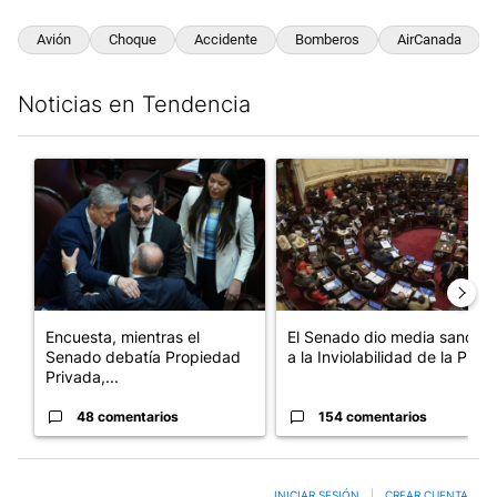
Avión
Choque
Accidente
Bomberos
AirCanada
Noticias en Tendencia
Este listado muestra los artículos con más comentarios en los últim
Un artículo de tendencia con el título "Encuesta, mientras el 
Un artículo de tendencia con e
Encuesta, mientras el
El Senado dio media sanción
Senado debatía Propiedad
a la Inviolabilidad de la P...
Privada,...
48 comentarios
154 comentarios
INICIAR SESIÓN
|
CREAR CUENTA