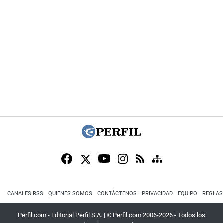
CANALES RSS
QUIENES SOMOS
CONTÁCTENOS
PRIVACIDAD
EQUIPO
REGLAS
Perfil.com - Editorial Perfil S.A.
| © Perfil.com 2006-2026 - Todos los