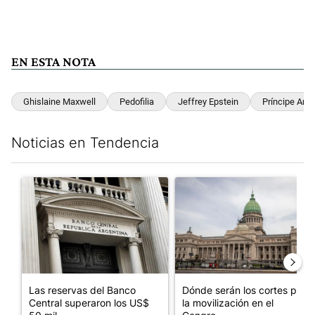
EN ESTA NOTA
Ghislaine Maxwell
Pedofilia
Jeffrey Epstein
Príncipe Andr
Noticias en Tendencia
Este listado muestra los artículos con más comentarios en los últim
Un artículo de tendencia con el título "Las reservas del Banco 
Un artículo de tendencia con e
Las reservas del Banco
Dónde serán los cortes por
Central superaron los US$
la movilización en el