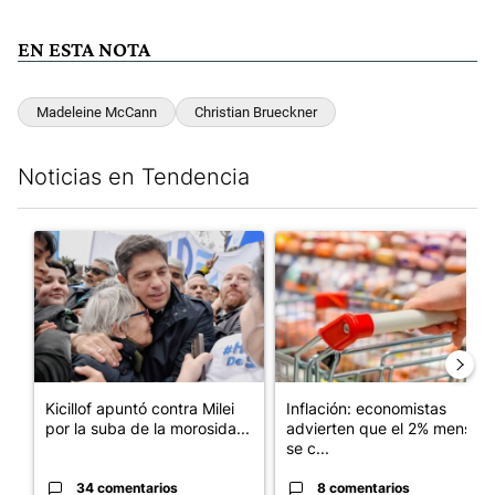
EN ESTA NOTA
Madeleine McCann
Christian Brueckner
Noticias en Tendencia
Este listado muestra los artículos con más comentarios en los últim
Un artículo de tendencia con el título "Kicillof apuntó contra Mil
Un artículo de tendencia con e
Kicillof apuntó contra Milei
Inflación: economistas
por la suba de la morosida...
advierten que el 2% mensual
se c...
34 comentarios
8 comentarios