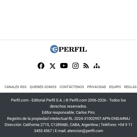
CANALES RSS
QUIENES SOMOS
CONTÁCTENOS
PRIVACIDAD
EQUIPO
REGLAS
Perfil.com - Editorial Perfil S.A.
| © Perfil.com 2006-2026 - Todos los
derechos reservados.
Editor responsable: Carlos Piro.
Registro de la propiedad intelectual RL-2024-31002957-APN-DNDA#MJ
Dirección:
California 2715
,
C1289ABI
,
CABA, Argentina
| Teléfono:
+54 9 11
3453 4567
| E-mail:
atencion@perfil.com