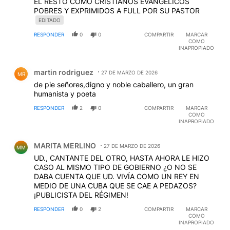
EL RESTO COMO CRISTIANOS EVANGELICOS
POBRES Y EXPRIMIDOS A FULL POR SU PASTOR
EDITADO
RESPONDER
0
0
COMPARTIR
MARCAR
COMO
INAPROPIADO
Comentario de martin rodriguez.
martin rodriguez
27 DE MARZO DE 2026
MR
de pie señores,digno y noble caballero, un gran
humanista y poeta
RESPONDER
2
0
COMPARTIR
MARCAR
COMO
INAPROPIADO
Comentario de MARITA MERLINO.
MARITA MERLINO
27 DE MARZO DE 2026
MM
UD., CANTANTE DEL OTRO, HASTA AHORA LE HIZO
CASO AL MISMO TIPO DE GOBIERNO ¿O NO SE
DABA CUENTA QUE UD. VIVÍA COMO UN REY EN
MEDIO DE UNA CUBA QUE SE CAE A PEDAZOS?
¡PUBLICISTA DEL RÉGIMEN!
RESPONDER
0
2
COMPARTIR
MARCAR
COMO
INAPROPIADO