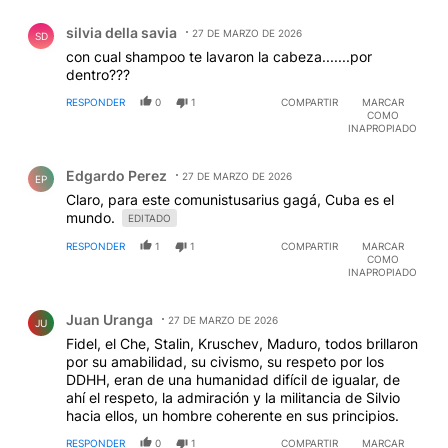
Comentario de silvia della savia.
silvia della savia
27 DE MARZO DE 2026
SD
con cual shampoo te lavaron la cabeza.......por
dentro???
RESPONDER
0
1
COMPARTIR
MARCAR
COMO
INAPROPIADO
Comentario de Edgardo Perez.
Edgardo Perez
27 DE MARZO DE 2026
EP
Claro, para este comunistusarius gagá, Cuba es el
mundo.
EDITADO
RESPONDER
1
1
COMPARTIR
MARCAR
COMO
INAPROPIADO
Comentario de Juan Uranga.
Juan Uranga
27 DE MARZO DE 2026
JU
Fidel, el Che, Stalin, Kruschev, Maduro, todos brillaron
por su amabilidad, su civismo, su respeto por los
DDHH, eran de una humanidad difícil de igualar, de
ahí el respeto, la admiración y la militancia de Silvio
hacia ellos, un hombre coherente en sus principios.
RESPONDER
0
1
COMPARTIR
MARCAR