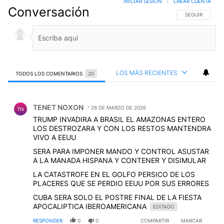
INICIAR SESIÓN
|
CREAR CUENTA
Conversación
SIGA ESTA CO
SEGUIR
LOS MÁS RECIENTES
TODOS LOS COMENTARIOS
20
Todos los comentarios
Comentario de TENET NOXON.
TENET NOXON
28 DE MARZO DE 2026
TN
TRUMP INVADIRA A BRASIL EL AMAZONAS ENTERO
LOS DESTROZARA Y CON LOS RESTOS MANTENDRA
VIVO A EEUU
SERA PARA IMPONER MANDO Y CONTROL ASUSTAR
A LA MANADA HISPANA Y CONTENER Y DISIMULAR
LA CATASTROFE EN EL GOLFO PERSICO DE LOS
PLACERES QUE SE PERDIO EEUU POR SUS ERRORES
CUBA SERA SOLO EL POSTRE FINAL DE LA FIESTA
APOCALIPTICA IBEROAMERICANA
EDITADO
RESPONDER
0
0
COMPARTIR
MARCAR