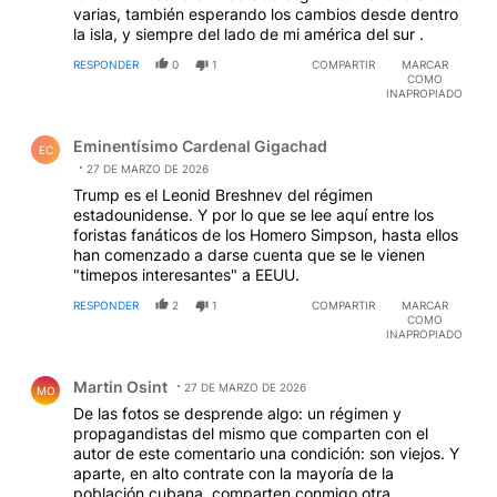
varias, también esperando los cambios desde dentro
la isla, y siempre del lado de mi américa del sur .
RESPONDER
0
1
COMPARTIR
MARCAR
COMO
INAPROPIADO
Comentario de Eminentísimo Cardenal Gigachad.
Eminentísimo Cardenal Gigachad
EC
27 DE MARZO DE 2026
Trump es el Leonid Breshnev del régimen
estadounidense. Y por lo que se lee aquí entre los
foristas fanáticos de los Homero Simpson, hasta ellos
han comenzado a darse cuenta que se le vienen
"timepos interesantes" a EEUU.
RESPONDER
2
1
COMPARTIR
MARCAR
COMO
INAPROPIADO
Comentario de Martin Osint.
Martin Osint
27 DE MARZO DE 2026
MO
De las fotos se desprende algo: un régimen y
propagandistas del mismo que comparten con el
autor de este comentario una condición: son viejos. Y
aparte, en alto contrate con la mayoría de la
población cubana, comparten conmigo otra