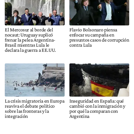
El Mercosur al borde del
Flavio Bolsonaro piensa
nocaut: Uruguay suplicó
enfocar su campaña en
frenar la pelea Argentina-
presuntos casos de corrupción
Brasil mientras Lula le
contra Lula
declara la guerra a EE.UU.
La crisis migratoria en Europa
Inseguridad en España: qué
reaviva el debate político
cambió con la inmigración y
sobre las fronteras y la
por qué la comparan con
integración
Argentina