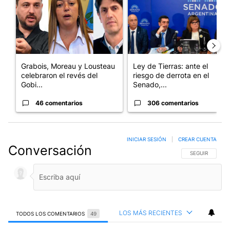
Grabois, Moreau y Lousteau
Ley de Tierras: ante el
celebraron el revés del
riesgo de derrota en el
Gobi...
Senado,...
46 comentarios
306 comentarios
INICIAR SESIÓN
|
CREAR CUENTA
Conversación
SIGA ESTA CO
SEGUIR
LOS MÁS RECIENTES
TODOS LOS COMENTARIOS
49
Todos los comentarios