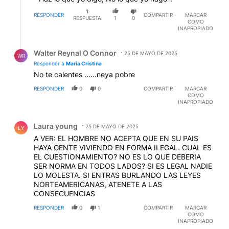
1
RESPONDER
COMPARTIR
MARCAR
RESPUESTA
1
0
COMO
INAPROPIADO
Respuesta de Walter Reynal O Connor.
Walter Reynal O Connor
25 DE MAYO DE 2025
WR
Responder a
Maria Cristina
No te calentes ......neya pobre
RESPONDER
0
0
COMPARTIR
MARCAR
COMO
INAPROPIADO
Comentario de Laura young.
Laura young
25 DE MAYO DE 2025
LY
A VER: EL HOMBRE NO ACEPTA QUE EN SU PAIS
HAYA GENTE VIVIENDO EN FORMA ILEGAL. CUAL ES
EL CUESTIONAMIENTO? NO ES LO QUE DEBERIA
SER NORMA EN TODOS LADOS? SI ES LEGAL NADIE
LO MOLESTA. SI ENTRAS BURLANDO LAS LEYES
NORTEAMERICANAS, ATENETE A LAS
CONSECUENCIAS
RESPONDER
0
1
COMPARTIR
MARCAR
COMO
INAPROPIADO