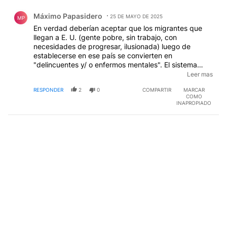
Comentario de Máximo Papasidero.
Máximo Papasidero
25 DE MAYO DE 2025
MP
En verdad deberían aceptar que los migrantes que
llegan a E. U. (gente pobre, sin trabajo, con
necesidades de progresar, ilusionada) luego de
establecerse en ese país se convierten en
"delincuentes y/ o enfermos mentales". El sistema
norteamericano es perverso, opresor y esclavizante y
Leer mas
sobrevivir a esas condiciones sociales conllevan un
RESPONDER
2
0
COMPARTIR
MARCAR
gran sacrificio de salud mental, física y espiritua
COMO
INAPROPIADO