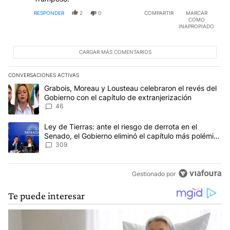
RESPONDER
2
0
COMPARTIR
MARCAR
COMO
INAPROPIADO
CARGAR MÁS COMENTARIOS
CONVERSACIONES ACTIVAS
Este listado muestra los artículos con más comentarios en los últim
Un artículo de tendencia con el título "Grabois, Moreau y Lousteau
Grabois, Moreau y Lousteau celebraron el revés del
Gobierno con el capítulo de extranjerización
46
Un artículo de tendencia con el título "Ley de Tierras: ante el ri
Ley de Tierras: ante el riesgo de derrota en el
Senado, el Gobierno eliminó el capítulo más polémico
del proyecto
309
Gestionado por