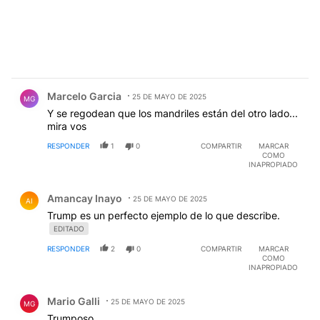
Comentario de Marcelo Garcia.
Marcelo Garcia
25 DE MAYO DE 2025
MG
Y se regodean que los mandriles están del otro lado...
mira vos
RESPONDER
1
0
COMPARTIR
MARCAR
COMO
INAPROPIADO
Comentario de Amancay Inayo.
Amancay Inayo
25 DE MAYO DE 2025
AI
Trump es un perfecto ejemplo de lo que describe.
EDITADO
RESPONDER
2
0
COMPARTIR
MARCAR
COMO
INAPROPIADO
Comentario de Mario Galli.
Mario Galli
25 DE MAYO DE 2025
MG
Trumposo.