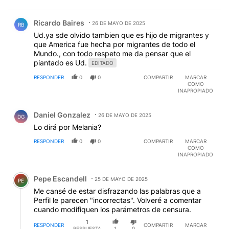
Comentario de Ricardo Baires.
Ricardo Baires
26 DE MAYO DE 2025
RB
Ud.ya sde olvido tambien que es hijo de migrantes y
que America fue hecha por migrantes de todo el
Mundo., con todo respeto me da pensar que el
piantado es Ud.
EDITADO
RESPONDER
0
0
COMPARTIR
MARCAR
COMO
INAPROPIADO
Comentario de Daniel Gonzalez.
Daniel Gonzalez
26 DE MAYO DE 2025
DG
Lo dirá por Melania?
RESPONDER
0
0
COMPARTIR
MARCAR
COMO
INAPROPIADO
Comentario de Pepe Escandell.
Pepe Escandell
25 DE MAYO DE 2025
PE
Me cansé de estar disfrazando las palabras que a
Perfil le parecen "incorrectas". Volveré a comentar
cuando modifiquen los parámetros de censura.
1
RESPONDER
COMPARTIR
MARCAR
RESPUESTA
1
0