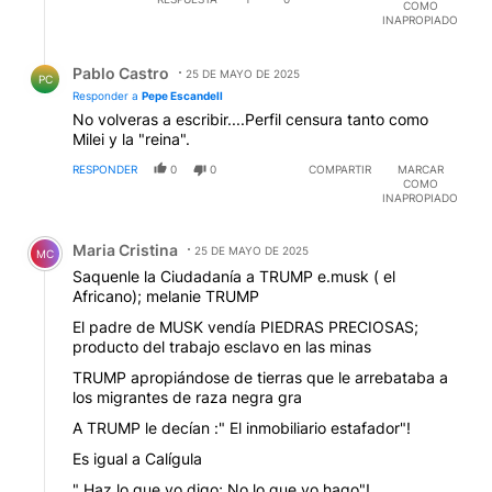
COMO
INAPROPIADO
Respuesta de Pablo Castro.
Pablo Castro
25 DE MAYO DE 2025
PC
Responder a
Pepe Escandell
No volveras a escribir....Perfil censura tanto como
Milei y la "reina".
RESPONDER
0
0
COMPARTIR
MARCAR
COMO
INAPROPIADO
Comentario de Maria Cristina.
Maria Cristina
25 DE MAYO DE 2025
MC
Saquenle la Ciudadanía a TRUMP e.musk ( el
Africano); melanie TRUMP
El padre de MUSK vendía PIEDRAS PRECIOSAS;
producto del trabajo esclavo en las minas
TRUMP apropiándose de tierras que le arrebataba a
los migrantes de raza negra gra
A TRUMP le decían :" El inmobiliario estafador"!
Es igual a Calígula
" Haz lo que yo digo; No lo que yo hago"!