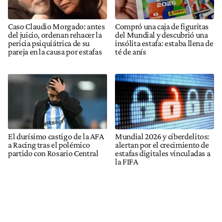
Caso Claudio Morgado: antes
Compró una caja de figuritas
del juicio, ordenan rehacer la
del Mundial y descubrió una
pericia psiquiátrica de su
insólita estafa: estaba llena de
pareja en la causa por estafas
té de anís
El durísimo castigo de la AFA
Mundial 2026 y ciberdelitos:
a Racing tras el polémico
alertan por el crecimiento de
partido con Rosario Central
estafas digitales vinculadas a
la FIFA