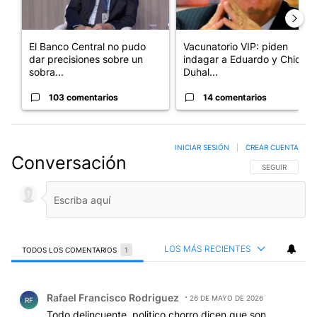
El Banco Central no pudo
Vacunatorio VIP: piden
dar precisiones sobre un
indagar a Eduardo y Chiche
sobra...
Duhal...
103 comentarios
14 comentarios
INICIAR SESIÓN
|
CREAR CUENTA
Conversación
SIGA ESTA CO
SEGUIR
LOS MÁS RECIENTES
TODOS LOS COMENTARIOS
1
Todos los comentarios
Comentario de Rafael Francisco Rodriguez.
Rafael Francisco Rodriguez
26 DE MAYO DE 2026
RF
Todo delincuente, politico chorro dicen que son