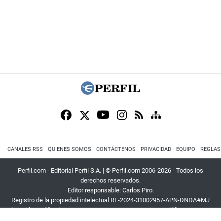
CANALES RSS
QUIENES SOMOS
CONTÁCTENOS
PRIVACIDAD
EQUIPO
REGLAS
Perfil.com - Editorial Perfil S.A.
| © Perfil.com 2006-2026 - Todos los
derechos reservados.
Editor responsable: Carlos Piro.
Registro de la propiedad intelectual RL-2024-31002957-APN-DNDA#MJ
Dirección:
California 2715
,
C1289ABI
,
CABA, Argentina
| Teléfono:
+54 9 11
3453 4567
| E-mail:
atencion@perfil.com