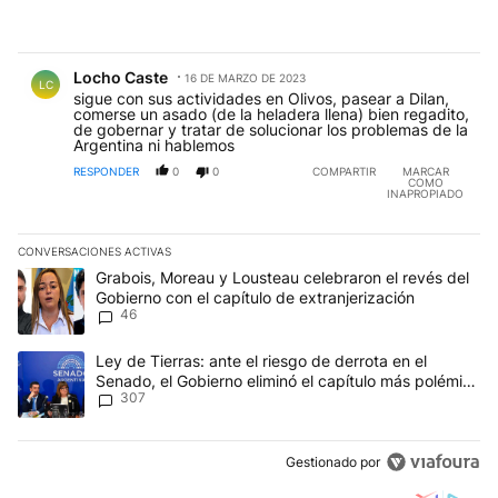
Comentario de Locho Caste.
Locho Caste
16 DE MARZO DE 2023
LC
sigue con sus actividades en Olivos, pasear a Dilan,
comerse un asado (de la heladera llena) bien regadito,
de gobernar y tratar de solucionar los problemas de la
Argentina ni hablemos
RESPONDER
0
0
COMPARTIR
MARCAR
COMO
INAPROPIADO
CONVERSACIONES ACTIVAS
Este listado muestra los artículos con más comentarios en los últim
Un artículo de tendencia con el título "Grabois, Moreau y Lousteau
Grabois, Moreau y Lousteau celebraron el revés del
Gobierno con el capítulo de extranjerización
46
Un artículo de tendencia con el título "Ley de Tierras: ante el ri
Ley de Tierras: ante el riesgo de derrota en el
Senado, el Gobierno eliminó el capítulo más polémico
307
del proyecto
Gestionado por