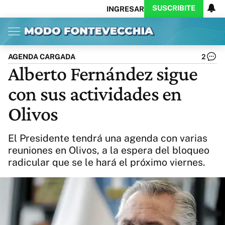
SUSCRIBITE
INGRESAR
Inicio
Ahora
Opinión
Actualidad
Política
Economía
Columnistas
Política
Pymes
Salud
AGENDA CARGADA
2
Ciencia
Protagonistas
Tecnología
Alberto Fernández sigue
Cultura
Arte
Educación
con sus actividades en
Internacional
Clima
Deportes
CARAS
Exitoina
Turismo
Olivos
Videos
Córdoba
Reperfilar
Business
Noticias
Caras
El Presidente tendrá una agenda con varias
Exitoina
Gaming
Vivo
reuniones en Olivos, a la espera del bloqueo
radicular que se le hará el próximo viernes.
Diario del Juicio