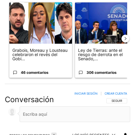
Un artículo de tendencia con el título "Grabois, Moreau y Loust
Un artículo de tendencia con e
Grabois, Moreau y Lousteau
Ley de Tierras: ante el
celebraron el revés del
riesgo de derrota en el
Gobi...
Senado,...
46 comentarios
306 comentarios
INICIAR SESIÓN
|
CREAR CUENTA
Conversación
SIGA ESTA CO
SEGUIR