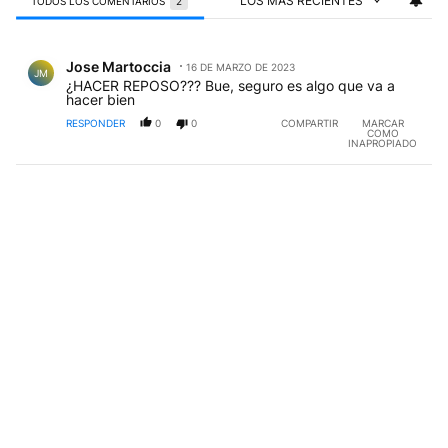
LOS MÁS RECIENTES
TODOS LOS COMENTARIOS
2
Todos los comentarios
Comentario de Jose Martoccia.
Jose Martoccia
16 DE MARZO DE 2023
JM
¿HACER REPOSO??? Bue, seguro es algo que va a
hacer bien
RESPONDER
0
0
COMPARTIR
MARCAR
COMO
INAPROPIADO