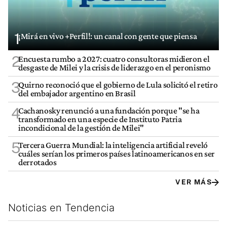
1
¡Mirá en vivo +Perfil!: un canal con gente que piensa
2
Encuesta rumbo a 2027: cuatro consultoras midieron el
desgaste de Milei y la crisis de liderazgo en el peronismo
3
Quirno reconoció que el gobierno de Lula solicitó el retiro
del embajador argentino en Brasil
4
Cachanosky renunció a una fundación porque "se ha
transformado en una especie de Instituto Patria
incondicional de la gestión de Milei"
5
Tercera Guerra Mundial: la inteligencia artificial reveló
cuáles serían los primeros países latinoamericanos en ser
derrotados
VER MÁS
Noticias en Tendencia
Este listado muestra los artículos con más comentarios en los últim