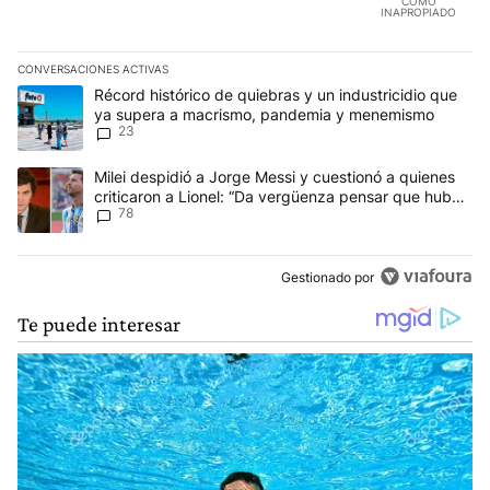
COMO
INAPROPIADO
CONVERSACIONES ACTIVAS
Este listado muestra los artículos con más comentarios en los últim
Un artículo de tendencia con el título "Récord histórico de quie
Récord histórico de quiebras y un industricidio que
ya supera a macrismo, pandemia y menemismo
23
Un artículo de tendencia con el título "Milei despidió a Jorge Mes
Milei despidió a Jorge Messi y cuestionó a quienes
criticaron a Lionel: “Da vergüenza pensar que hubo
78
anti-Messi”
Gestionado por