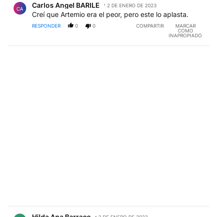
Carlos Angel BARILE
2 DE ENERO DE 2023
CA
Creí que Artemio era el peor, pero este lo aplasta.
RESPONDER
0
0
COMPARTIR
MARCAR
COMO
INAPROPIADO
Comentario de Hilda Ana Barraco.
Hilda Ana Barraco