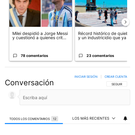
Milei despidió a Jorge Messi
Récord histórico de quiebras
y cuestionó a quienes crit...
y un industricidio que ya ...
78 comentarios
23 comentarios
INICIAR SESIÓN
|
CREAR CUENTA
Conversación
SIGA ESTA CO
SEGUIR
LOS MÁS RECIENTES
TODOS LOS COMENTARIOS
12
Todos los comentarios
Comentario de Carlos Angel BARILE.