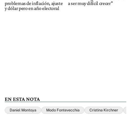
problemas de inflación, ajuste
a ser muy difícil crecer"
y dólar pero en año electoral
EN ESTA NOTA
Daniel Montoya
Modo Fontevecchia
Cristina Kirchner
A