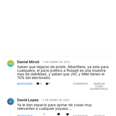
Comentario de Daniel Miroli.
Daniel Miroli
2 DE ENERO DE 2023
DM
Saben que dejaron de existir, Albertitere, ya esta para
cualquiera, el juicio politico a Rossati es una muestra
mas de debilidad, y saben que JXC y Milei tienen el
70% del electorado.
RESPONDER
3
1
COMPARTIR
MARCAR
COMO
INAPROPIADO
Comentario de David Lopez.
David Lopez
2 DE ENERO DE 2023
DL
Ya le dan espacio para opinar de cosas muy
relevantes a cualquier payaso....
1
RESPONDER
COMPARTIR
MARCAR