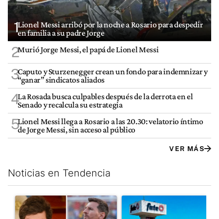
1
Lionel Messi arribó por la noche a Rosario para despedir
en familia a su padre Jorge
2
Murió Jorge Messi, el papá de Lionel Messi
3
Caputo y Sturzenegger crean un fondo para indemnizar y
“ganar” sindicatos aliados
4
La Rosada busca culpables después de la derrota en el
Senado y recalcula su estrategia
5
Lionel Messi llega a Rosario a las 20.30: velatorio íntimo
de Jorge Messi, sin acceso al público
VER MÁS
Noticias en Tendencia
Este listado muestra los artículos con más comentarios en los últim
Un artículo de tendencia con el título "Milei despidió a Jorge 
Un artículo de tendencia con 