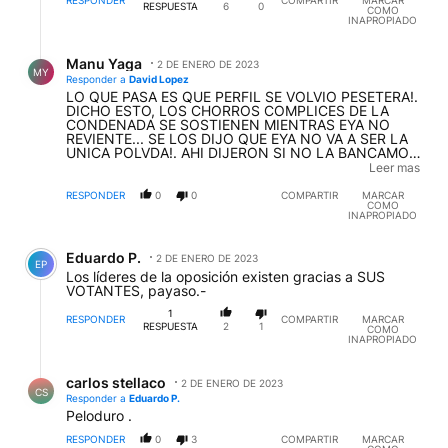
RESPUESTA
6
0
COMO
INAPROPIADO
Respuesta de Manu Yaga.
Manu Yaga
2 DE ENERO DE 2023
MY
Responder a
David Lopez
LO QUE PASA ES QUE PERFIL SE VOLVIO PESETERA!.
DICHO ESTO, LOS CHORROS COMPLICES DE LA
CONDENADA SE SOSTIENEN MIENTRAS EYA NO
REVIENTE... SE LOS DIJO QUE EYA NO VA A SER LA
UNICA POLVDA!. AHI DIJERON SI NO LA BANCAMOS
CAEMOS TODOS PORQUE TODOS LOS
Leer mas
GOBERNADORES Y MUCHISIMOS INTENDENTES
AFANAN CON LA FRANQUICIA QUE LES DA EL
RESPONDER
0
0
COMPARTIR
MARCAR
COMO
GOBIERNO DE SIENTIFIKOS!
INAPROPIADO
Comentario de Eduardo P..
Eduardo P.
2 DE ENERO DE 2023
EP
Los líderes de la oposición existen gracias a SUS
VOTANTES, payaso.-
1
RESPONDER
COMPARTIR
MARCAR
RESPUESTA
2
1
COMO
INAPROPIADO
Respuesta de carlos stellaco.
carlos stellaco
2 DE ENERO DE 2023
CS
Responder a
Eduardo P.
Peloduro .
RESPONDER
0
3
COMPARTIR
MARCAR