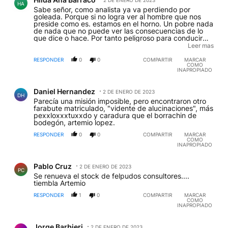
2 DE ENERO DE 2023
HA
Sabe señor, como analista ya va perdiendo por
goleada. Porque si no logra ver al hombre que nos
preside como es. estamos en el horno. Un pobre nada
de nada que no puede ver las consecuencias de lo
que dice o hace. Por tanto peligroso para conducir
cuarenta y siete millones de alma. Mi deseo, como el
Leer mas
de millones, es que se vaya y nunca vuelva.
RESPONDER
0
0
COMPARTIR
MARCAR
COMO
INAPROPIADO
Comentario de Daniel Hernandez.
Daniel Hernandez
2 DE ENERO DE 2023
DH
Parecía una misión imposible, pero encontraron otro
farabute matriculado, "vidente de alucinaciones", más
pexxloxxxtuxxdo y caradura que el borrachin de
bodegón, artemio lopez.
RESPONDER
0
0
COMPARTIR
MARCAR
COMO
INAPROPIADO
Comentario de Pablo Cruz.
Pablo Cruz
2 DE ENERO DE 2023
PC
Se renueva el stock de felpudos consultores....
tiembla Artemio
RESPONDER
1
0
COMPARTIR
MARCAR
COMO
INAPROPIADO
Comentario de Jorge Barbieri.
Jorge Barbieri
2 DE ENERO DE 2023