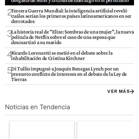
desgaste de Milei y la crisis de liderazgo en el peronismo
2
Tercera Guerra Mundial: la inteligencia artificial reveló
cuáles serían los primeros países latinoamericanos en ser
derrotados
3
La historia real de "Elize: Sombras de una mujer", la nueva
película de Netflix sobre el caso de una esposa que
descuartizó a su marido
4
Ricardo Lorenzetti se metió en el debate sobre la
inhabilitación de Cristina Kirchner
5
Di Tullio impugnó a Joaquín Benegas Lynch por un
presunto conflicto de intereses en el debate de la Ley de
Tierras
VER MÁS
Noticias en Tendencia
Este listado muestra los artículos con más comentarios en los últim
Un artículo de tendencia con el título "La tensión frente al Con
Un artículo de tendencia con e