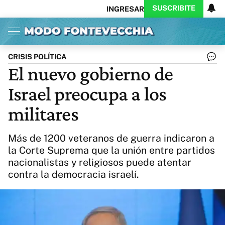
SUSCRIBITE
INGRESAR
Inicio
Ahora
Opinión
Actualidad
Política
Economía
Columnistas
Política
Pymes
Salud
CRISIS POLÍTICA
Ciencia
Protagonistas
Tecnología
El nuevo gobierno de
Cultura
Arte
Educación
Israel preocupa a los
Internacional
Clima
Deportes
CARAS
Exitoina
Turismo
militares
Videos
Córdoba
Reperfilar
Business
Noticias
Caras
Más de 1200 veteranos de guerra indicaron a
Exitoina
Gaming
Vivo
la Corte Suprema que la unión entre partidos
nacionalistas y religiosos puede atentar
Diario del Juicio
contra la democracia israelí.