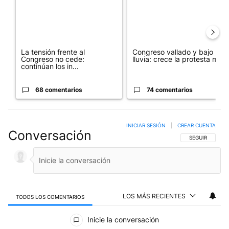
La tensión frente al
Congreso vallado y bajo la
Congreso no cede:
lluvia: crece la protesta mi...
continúan los in...
68 comentarios
74 comentarios
INICIAR SESIÓN
|
CREAR CUENTA
Conversación
SIGA ESTA CO
SEGUIR
LOS MÁS RECIENTES
TODOS LOS COMENTARIOS
Todos los comentarios
Inicie la conversación